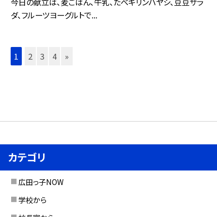
今日の献立は、麦ごはん、牛乳、たべキリンハヤシ、豆豆サラ
ダ、フルーツヨーグルトで...
1
2
3
4
»
カテゴリ
広田っ子NOW
学校から