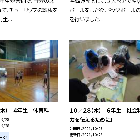
３年生が合同で、自分の鉢
準備運動として、２人ペアでキ
て、チューリップの球根を
ボールをした後、ドッジボール
土...
を行いました...
（木） ４年生 体育科
１０／２８（木） ６年生 社会
力を伝えるために」
10/28
10/28
公開日
2021/10/28
更新日
2021/10/28
ージ