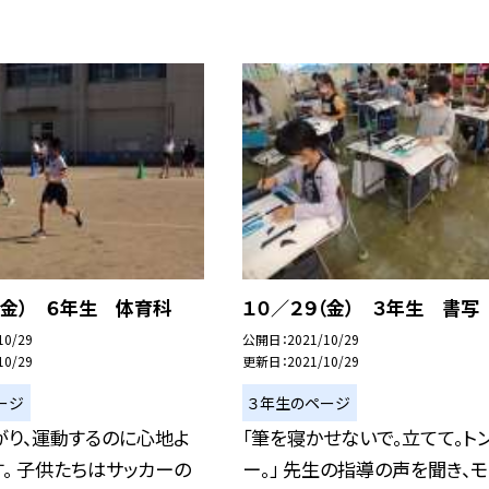
（金） ６年生 体育科
１０／２９（金） ３年生 書写
10/29
公開日
2021/10/29
10/29
更新日
2021/10/29
ージ
３年生のページ
がり、運動するのに心地よ
「筆を寝かせないで。立てて。トン
。 子供たちはサッカーの
ー。」 先生の指導の声を聞き、