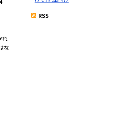
科
RSS
かれ
はな