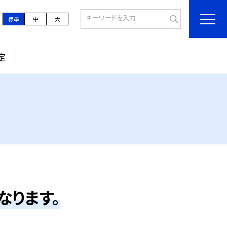
標準
中
大
定
なります。