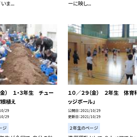
ま...
ーに映し...
（金） １・３年生 チュー
１０／２９（金） ２年生 体育
球根植え
ッジボール」
10/29
公開日
2021/10/29
10/29
更新日
2021/10/29
ージ
２年生のページ