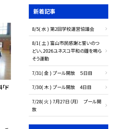
新着記事
8/5( 水 ) 第2回学校運営協議会
8/1( 土 ) 富山市民感謝と誓いのつ
どい、2026ユネスコ平和の鐘を鳴ら
そう運動
7/31( 金 ) プール開放 ５日目
科「ド
7/30( 木 ) プール開放 4日目
7/28( 火 ) 7月27日（月） プール開
放