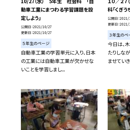
10/27（水） 5年生 社会科 「自
１０／２７
動車工業にまつわる学習課題を設
科「くぎう
定しよう」
公開日
2021/
更新日
2021/
公開日
2021/10/27
更新日
2021/10/27
３年生のペ
５年生のページ
今日は、木
自動車工業の学習単元に入り、日本
たりしな
の工業には自動車工業が欠かせな
ませていきま
いことを学習しまし...