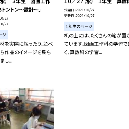
（水） ３年生 図画工作
１０／２７（水） １年生 算数
ちトントン〜設計〜」
公開日
2021/10/27
更新日
2021/10/27
10/27
10/27
１年生のページ
ージ
机の上には、たくさんの箱が置
材を実際に触ったり、並べ
ています。図画工作科の学習で
がら作品のイメージを膨ら
く、算数科の学習...
し...