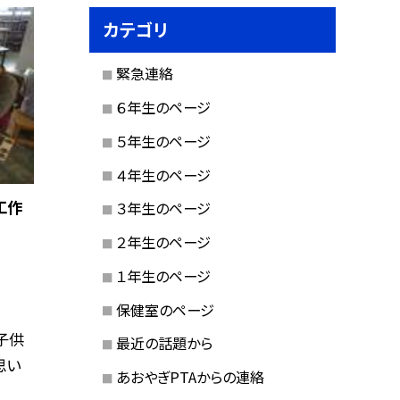
カテゴリ
緊急連絡
６年生のページ
５年生のページ
４年生のページ
工作
３年生のページ
２年生のページ
１年生のページ
保健室のページ
子供
最近の話題から
思い
あおやぎPTAからの連絡