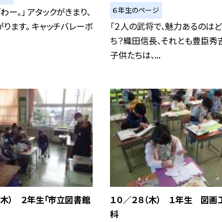
６年生のページ
「わー。」 アタックがきまり、
ります。 キャッチバレーボ
「２人の武将で、魅力あるのはど
ち？織田信長、それとも豊臣秀吉
子供たちは、...
（木） ２年生「市立図書館
１０／２８（木） １年生 図画
科