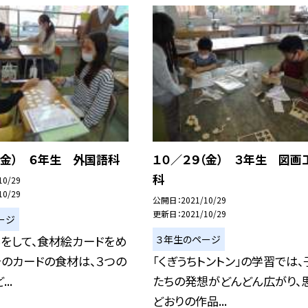
（金） ６年生 外国語科
１０／２９（金） ３年生 図画
科
10/29
10/29
公開日
2021/10/29
更新日
2021/10/29
ージ
３年生のページ
をして、食材絵カードをめ
そのカードの食材は、３つの
「くぎうちトントン」の学習では、
..
たちの発想がどんどん広がり、
どおりの作品...