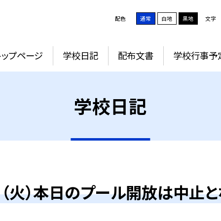
配色
通常
白地
黒地
文字
トップページ
学校日記
配布文書
学校行事予
学校日記
日（火）本日のプール開放は中止と