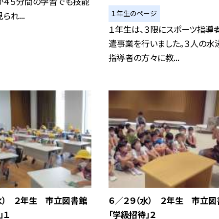
か４５分間の学習でも技能
１年生のページ
れ...
１年生は、３限にスポーツ指導
遣事業を行いました。３人の水
指導者の方々に教...
水） ２年生 市立図書館
６／２９（水） ２年生 市立図
」１
「学級招待」２