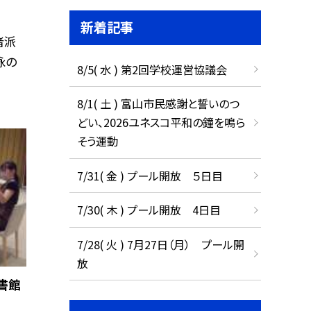
新着記事
者派
泳の
8/5( 水 ) 第2回学校運営協議会
8/1( 土 ) 富山市民感謝と誓いのつ
どい、2026ユネスコ平和の鐘を鳴ら
そう運動
7/31( 金 ) プール開放 ５日目
7/30( 木 ) プール開放 4日目
7/28( 火 ) 7月27日（月） プール開
放
書館