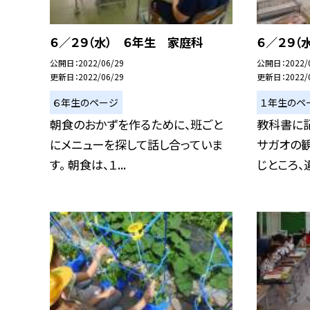
６／２９（水） ６年生 家庭科
６／２９（
公開日
2022/06/29
公開日
2022/
更新日
2022/06/29
更新日
2022/
６年生のページ
１年生のペ
朝食のおかずを作るために、班ごと
教科書に
にメニューを探して話し合っていま
サガオの観
す。 朝食は、１...
じところ、違