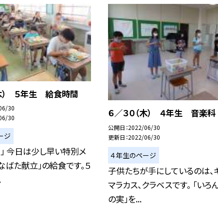
木） ５年生 給食時間
06/30
６／３０（木） ４年生 音楽科
06/30
公開日
2022/06/30
ージ
更新日
2022/06/30
！」 今日は少し早い特別メ
４年生のページ
なばた献立」の給食です。５
子供たちが手にしているのは、
.
マラカス、クラベスです。 「いろ
の実」を...