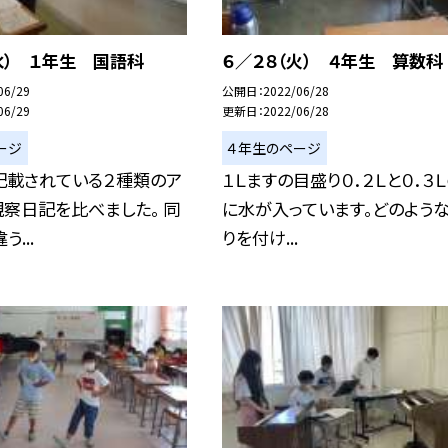
水） １年生 国語科
６／２８（火） ４年生 算数科
06/29
公開日
2022/06/28
06/29
更新日
2022/06/28
ージ
４年生のページ
記載されている２種類のア
１Ｌますの目盛り０．２Ｌと０．３
察日記を比べました。 同
に水が入っています。どのよう
う...
りを付け...