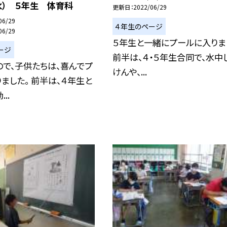
水） ５年生 体育科
更新日
2022/06/29
06/29
４年生のページ
06/29
５年生と一緒にプールに入りま
ージ
前半は、４・５年生合同で、水中
で、子供たちは、喜んでプ
けんや、...
ました。 前半は、４年生と
..