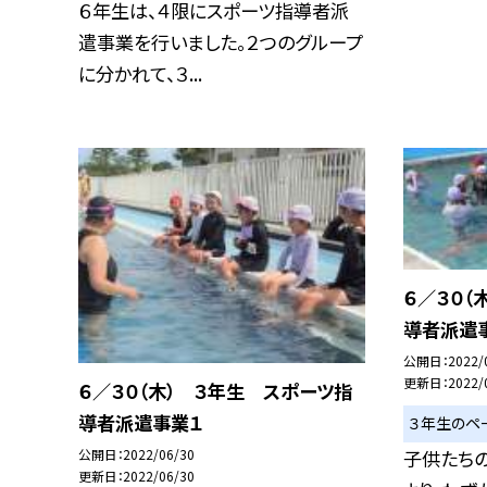
６年生は、４限にスポーツ指導者派
遣事業を行いました。２つのグループ
に分かれて、３...
６／３０（
導者派遣
公開日
2022/
更新日
2022/
６／３０（木） ３年生 スポーツ指
導者派遣事業１
３年生のペ
子供たち
公開日
2022/06/30
更新日
2022/06/30