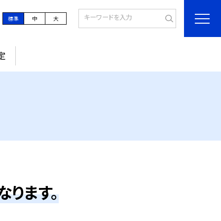
標準
中
大
定
なります。