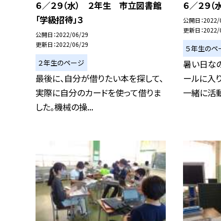
６／２９（水） ２年生 市立図書館
６／２９（
「学級招待」３
公開日
2022/
更新日
2022/
公開日
2022/06/29
更新日
2022/06/29
５年生のペ
２年生のページ
暑い日なの
最後に、自分が借りたい本を探して、
ールに入り
実際に自分のカードを使って借りま
一緒に活動.
した。機械の操...