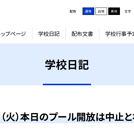
配色
通常
白地
黒地
文字
トップページ
学校日記
配布文書
学校行事予
学校日記
日（火）本日のプール開放は中止と