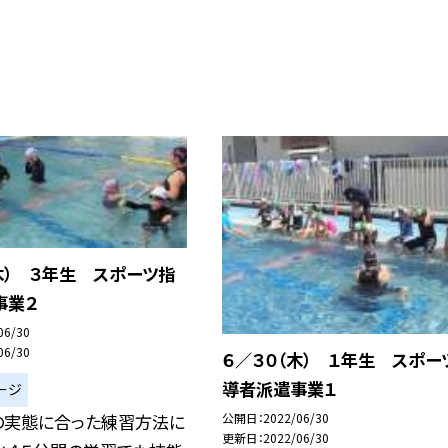
木） ３年生 スポーツ指
事業２
06/30
06/30
６／３０（木） １年生 スポー
導者派遣事業１
ージ
の実態に合った練習方法に
公開日
2022/06/30
更新日
2022/06/30