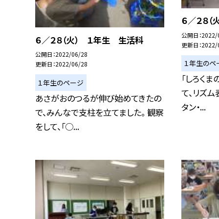
６／２８（
公開日
2022/
６／２８（火） １年生 生活科
更新日
2022/
公開日
2022/06/28
１年生のペ
更新日
2022/06/28
「しろくま
１年生のページ
て、リズム
あさがおのつるが伸び始めてきたの
タン・...
で、みんなで支柱を立てました。 観察
をして、「○...