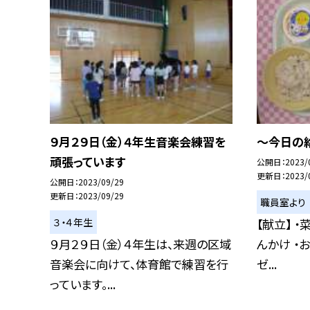
９月２９日（金）４年生音楽会練習を
〜今日の給
頑張っています
公開日
2023/
更新日
2023/
公開日
2023/09/29
更新日
2023/09/29
職員室より
３・４年生
【献立】 ・
９月２９日（金）４年生は、来週の区域
んかけ ・
音楽会に向けて、体育館で練習を行
ゼ...
っています。...