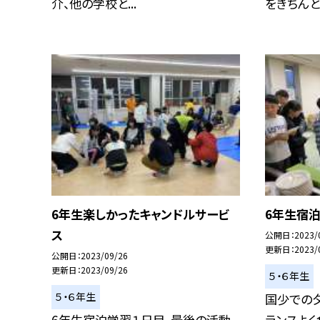
介、他の学校と...
をきちんと整
6年生楽しかったキャンドルサービ
6年生宿
ス
公開日
2023/
更新日
2023/
公開日
2023/09/26
更新日
2023/09/26
５・６年生
５・６年生
国少での夕
6年生宿泊学習１日目、最後の活動、
ランスよく