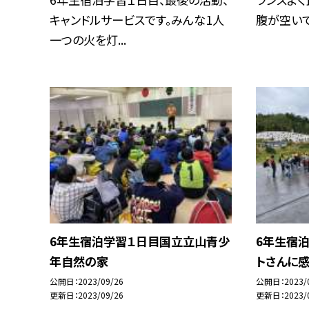
キャンドルサービスです。みんな1人
腹が空いて、
一つの火を灯...
6年生宿泊学習１日目国立立山青少
6年生宿
年自然の家
トさんに
公開日
2023/09/26
公開日
2023/
更新日
2023/09/26
更新日
2023/