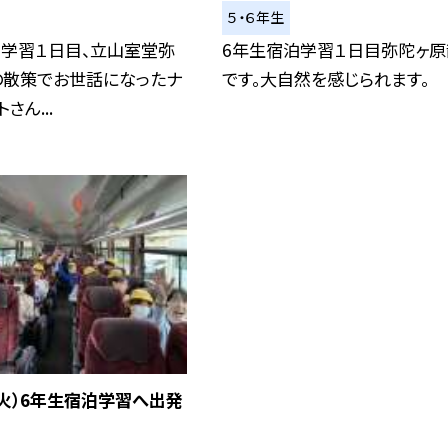
５・６年生
泊学習１日目、立山室堂弥
6年生宿泊学習１日目弥陀ヶ原
の散策でお世話になったナ
です。大自然を感じられます。
さん...
（火）6年生宿泊学習へ出発