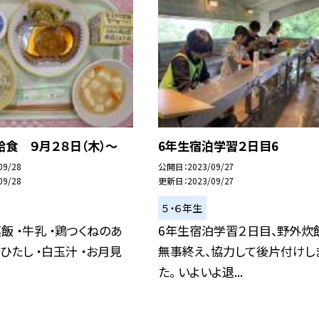
食 ９月２８日（木）〜
6年生宿泊学習２日目6
09/28
公開日
2023/09/27
09/28
更新日
2023/09/27
５・６年生
菜飯 ・牛乳 ・鶏つくねのあ
6年生宿泊学習２日目、野外炊
おひたし ・白玉汁 ・お月見
無事終え、協力して後片付けし
た。 いよいよ退...