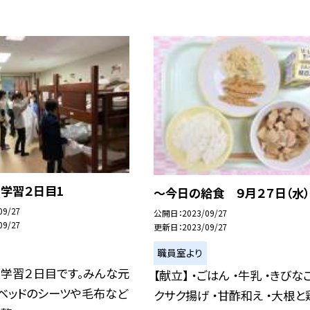
学習２日目1
〜今日の給食 ９月２７日（水
09/27
公開日
2023/09/27
09/27
更新日
2023/09/27
職員室より
泊学習２日目です。みんな元
【献立】 ・ごはん ・牛乳 ・きびな
ベッドのシーツや毛布など
クサク揚げ ・甘酢和え ・大根と