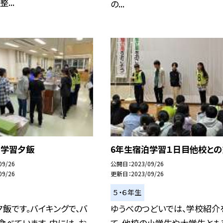
...
の...
泊学習夕飯
6年生宿泊学習１日目他校との
09/26
公開日
2023/09/26
09/26
更新日
2023/09/26
５・６年生
飯です。バイキングで、バ
ゆうべのつどいでは、学校紹介
食べています。中には、お
て、他校の小学生や大学生とも