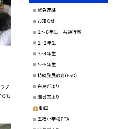
緊急連絡
お知らせ
１〜６年生 共通行事
１・２年生
３・４年生
５・６年生
持続発展教育(ESD)
白鳥だより
クラブ
からも
職員室より
動画
五福小学校PTA