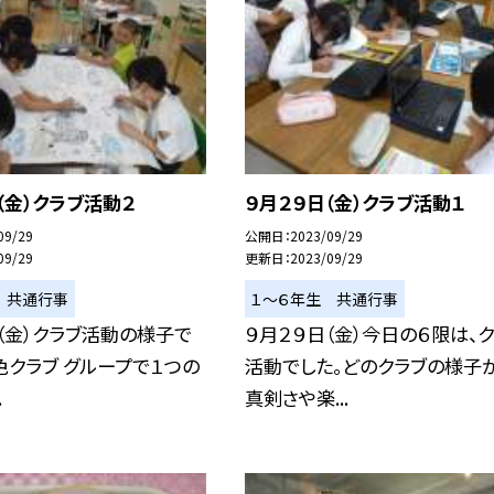
（金）クラブ活動２
９月２９日（金）クラブ活動１
09/29
公開日
2023/09/29
09/29
更新日
2023/09/29
 共通行事
１〜６年生 共通行事
（金）クラブ活動の様子で
９月２９日（金）今日の６限は、
彩色クラブ グループで１つの
活動でした。どのクラブの様子
.
真剣さや楽...