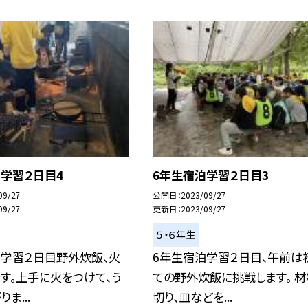
学習２日目4
6年生宿泊学習２日目3
09/27
公開日
2023/09/27
09/27
更新日
2023/09/27
５・６年生
泊学習２日目野外炊飯、火
6年生宿泊学習２日目、午前は
す。上手に火をつけて、う
ての野外炊飯に挑戦します。 材
ま...
切り、皿などを...