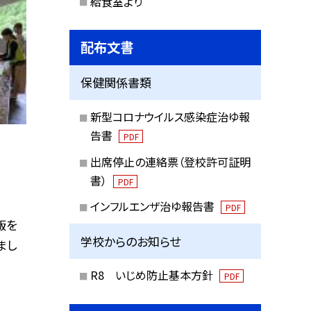
給食室より
配布文書
保健関係書類
新型コロナウイルス感染症治ゆ報
告書
PDF
出席停止の連絡票（登校許可証明
書）
PDF
インフルエンザ治ゆ報告書
PDF
飯を
学校からのお知らせ
まし
R8 いじめ防止基本方針
PDF