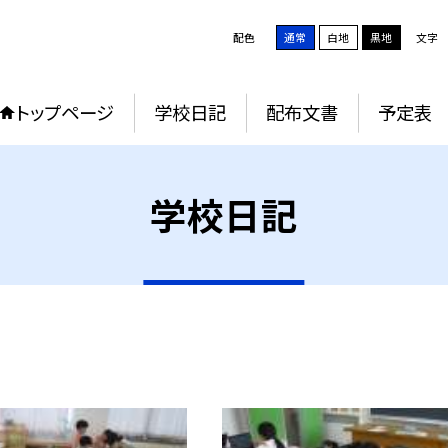
配色
通常
白地
黒地
文字
トップページ
学校日記
配布文書
予定表
学校日記