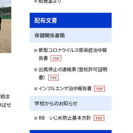
給食室より
配布文書
保健関係書類
新型コロナウイルス感染症治ゆ報
告書
PDF
出席停止の連絡票（登校許可証明
書）
PDF
インフルエンザ治ゆ報告書
PDF
が始ま
学校からのお知らせ
伸ばせ
R8 いじめ防止基本方針
PDF