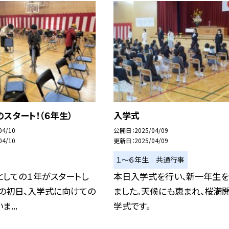
スタート！（６年生）
入学式
04/10
公開日
2025/04/09
04/10
更新日
2025/04/09
１〜６年生 共通行事
としての１年がスタートし
本日入学式を行い、新一年生を
その初日、入学式に向けての
ました。天候にも恵まれ、桜満
...
学式です。