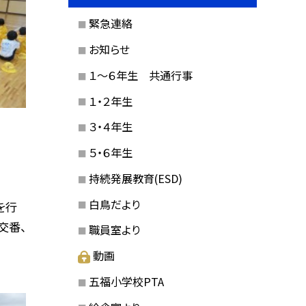
緊急連絡
お知らせ
１〜６年生 共通行事
１・２年生
３・４年生
５・６年生
持続発展教育(ESD)
白鳥だより
を行
交番、
職員室より
動画
五福小学校PTA