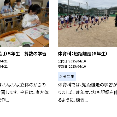
（月）５年生 算数の学習
体育科：短距離走（６年生）
04/21
公開日
2025/04/10
04/21
更新日
2025/04/10
５・６年生
は、いよいよ立体のかさの
体育科では、短距離走の学習
習します。 今日は、直方体
りました。昨年度よりも記録を
...
るように、練習...