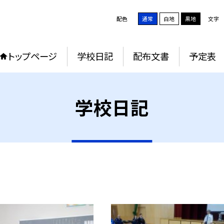
配色
通常
白地
黒地
文字
トップページ
学校日記
配布文書
予定表
学校日記