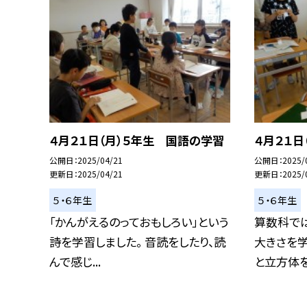
４月２１日（月）５年生 国語の学習
４月２１日
公開日
2025/04/21
公開日
2025/
更新日
2025/04/21
更新日
2025/
５・６年生
５・６年生
「かんがえるのっておもしろい」という
算数科で
詩を学習しました。 音読をしたり、読
大きさを学
んで感じ...
と立方体を作