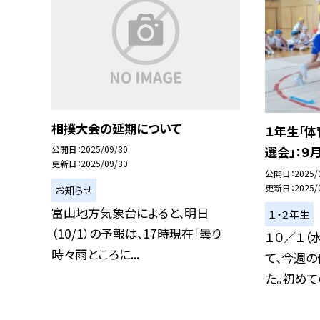
相撲大会の延期について
１年生「
公開日
2025/09/30
選会」：９
更新日
2025/09/30
公開日
2025/
更新日
2025/
お知らせ
富山地方気象台によると、明日
１・２年生
（10/1）の予報は、17時現在「曇り
１０／１（
時々雨ところに...
て、今週の
た。初めての