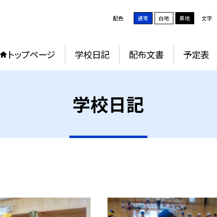
配色
通常
白地
黒地
文字
トップページ
学校日記
配布文書
予定表
学校日記