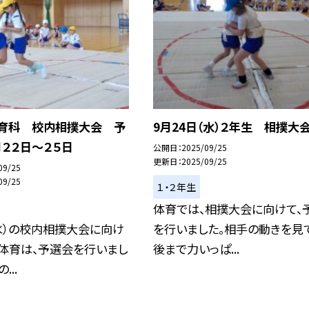
体育科 校内相撲大会 予
9月24日（水）２年生 相撲大
月２２日～２５日
公開日
2025/09/25
更新日
2025/09/25
09/25
09/25
１・２年生
体育では、相撲大会に向けて、
水）の校内相撲大会に向け
を行いました。相手の動きを見
体育は、予選会を行いまし
後まで力いっぱ...
...