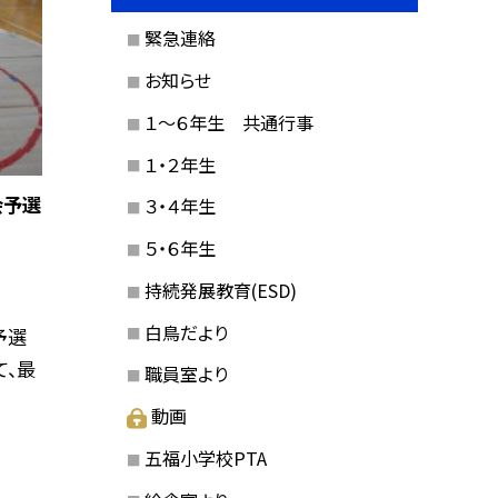
緊急連絡
お知らせ
１〜６年生 共通行事
１・２年生
会予選
３・４年生
５・６年生
持続発展教育(ESD)
白鳥だより
予選
て、最
職員室より
動画
五福小学校PTA