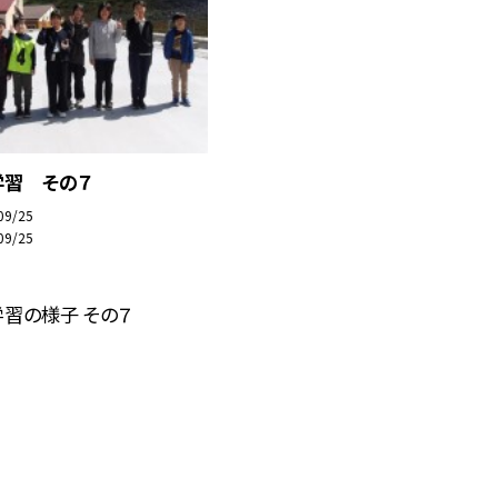
学習 その７
09/25
09/25
習の様子 その７