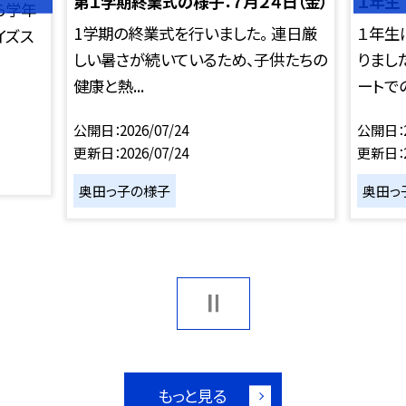
第１学期終業式の様子：７月２４日（金）
１年生
ら学年
1学期の終業式を行いました。 連日厳
１年生
イズス
しい暑さが続いているため、子供たちの
りまし
健康と熱...
ートでの
公開日
2026/07/24
公開日
更新日
2026/07/24
更新日
奥田っ子の様子
奥田っ
もっと見る