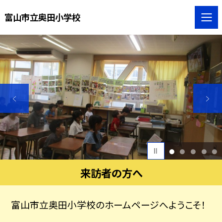
富山市立奥田小学校
1
2
3
4
5
来訪者の方へ
富山市立奥田小学校のホームページへようこそ！