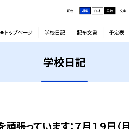
配色
通常
白地
黒地
文字
トップページ
学校日記
配布文書
予定表
学校日記
頑張っています：７月１９日（月