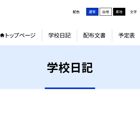
配色
通常
白地
黒地
文字
トップページ
学校日記
配布文書
予定表
学校日記