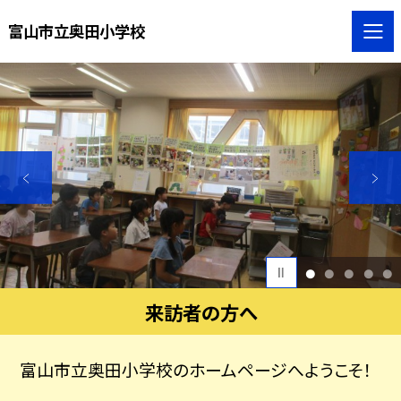
富山市立奥田小学校
1
2
3
4
5
来訪者の方へ
富山市立奥田小学校のホームページへようこそ！