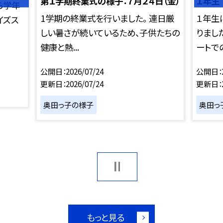
第１学期終業式の様子：７月２４日（金）
１年生
ら学年
1学期の終業式を行いました。 連日厳
１年生
イズス
しい暑さが続いているため、子供たちの
りまし
健康と熱...
ートでの
公開日
2026/07/24
公開日
更新日
2026/07/24
更新日
奥田っ子の様子
奥田っ
もっと見る