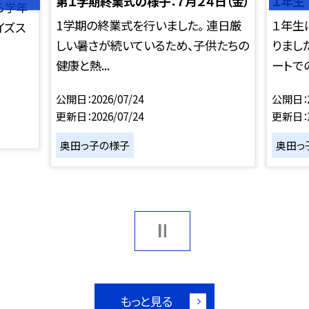
第１学期終業式の様子：７月２４日（金）
１年生
ら学年
1学期の終業式を行いました。 連日厳
１年生
イズス
しい暑さが続いているため、子供たちの
りまし
健康と熱...
ートでの
公開日
2026/07/24
公開日
更新日
2026/07/24
更新日
奥田っ子の様子
奥田っ
もっと見る