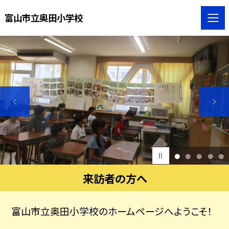
富山市立奥田小学校
1
2
3
4
5
来訪者の方へ
富山市立奥田小学校のホームページへようこそ！