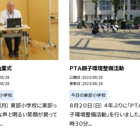
始業式
ＰＴＡ親子環境整備活動
08/28
公開日
2023/08/20
08/28
更新日
2023/08/20
小学校
今日の東部小学校
（月） 東部小学校に東部っ
８月２０日（日） ４年ぶりに「ＰＴ
な声と明るい笑顔が戻って
子環境整備活動」を行いました
.
時３０分...