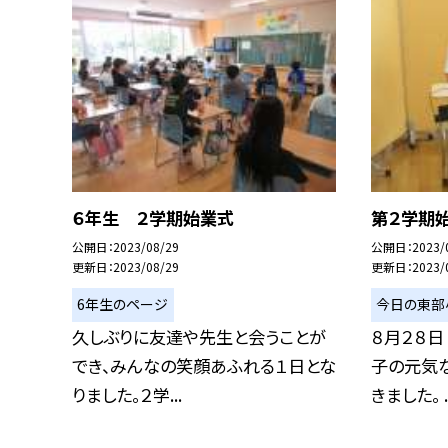
６年生 ２学期始業式
第２学期
公開日
2023/08/29
公開日
2023/
更新日
2023/08/29
更新日
2023/
6年生のページ
今日の東部
久しぶりに友達や先生と会うことが
８月２８日
でき、みんなの笑顔あふれる１日とな
子の元気
りました。２学...
きました。 ..