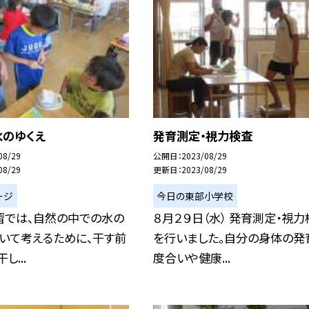
水のゆくえ
発育測定・視力検査
08/29
公開日
2023/08/29
08/29
更新日
2023/08/29
ージ
今日の東部小学校
習では、自然の中での水の
８月２９日（水） 発育測定・視力
いて考えるために、干す前
を行いました。自分の身体の発
し...
度合いや健康...