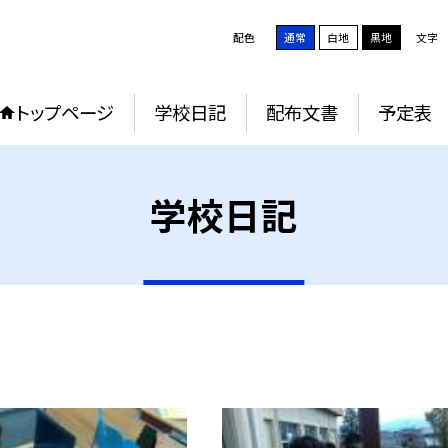
配色
通常
白地
黒地
文字
トップページ
学校日記
配布文書
予定表
学校日記