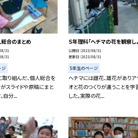
人総合のまとめ
５年理科「ヘチマの花を観察し
08/31
公開日
2023/08/31
08/31
更新日
2023/08/31
ージ
5年生のページ
に取り組んだ、個人総合を
ヘチマには雌花、雄花がありア
りがスライドや原稿にまと
オと花のつくりが違うことを学
自分...
した。実際の花...