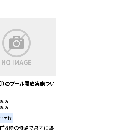
月）のプール開放実施つい
08/07
08/07
小学校
午前８時の時点で県内に熱