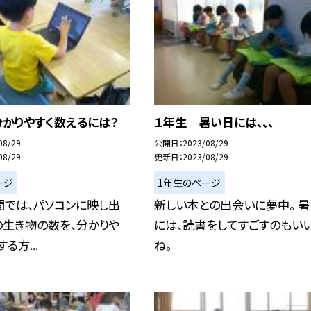
分かりやすく数えるには？
１年生 暑い日には、、、
08/29
公開日
2023/08/29
08/29
更新日
2023/08/29
ージ
1年生のページ
間では、パソコンに映し出
新しい本との出会いに夢中。 
の生き物の数を、分かりや
には、読書をしてすごすのもい
る方...
ね。