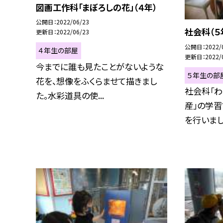
図画工作科「まぼろしの花」（４年）
公開日
2022/06/23
社会科（５
更新日
2022/06/23
公開日
2022/
４年生の部屋
更新日
2022/
今までに誰も見たことがないような
５年生の部
花を、想像をふくらませて描きまし
社会科「わ
た。水彩道具の使...
産」の学
を行いました