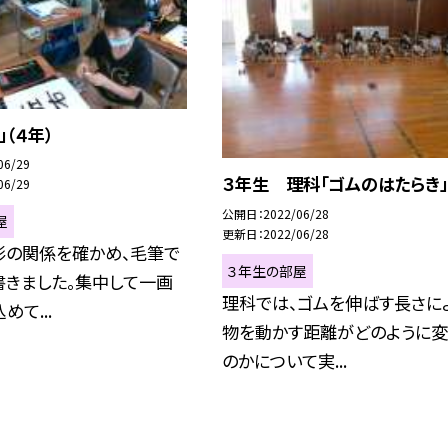
」（４年）
06/29
３年生 理科「ゴムのはたらき」
06/29
公開日
2022/06/28
屋
更新日
2022/06/28
形の関係を確かめ、毛筆で
３年生の部屋
書きました。集中して一画
理科では、ゴムを伸ばす長さに
めて...
物を動かす距離がどのように変
のかについて実...