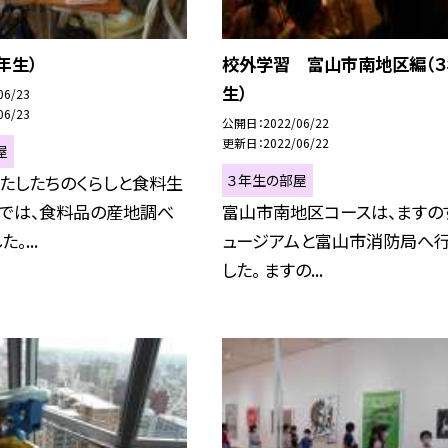
年生）
校外学習 富山市南地区編（３
生）
06/23
06/23
公開日
2022/06/22
更新日
2022/06/22
屋
３年生の部屋
たしたちのくらしと食料生
習では、食料品の産地調べ
富山市南地区コースは、ますの
。...
ュージアムと富山市消防局へ
した。 ますの...