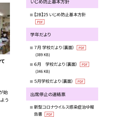
いじめ防止基本方針
【2B】25 いじめ防止基本方針
PDF
学年だより
７月 学校だより（裏面）
PDF
(389 KB)
けて
６月 学校だより（裏面）
PDF
(346 KB)
５月学校だより（裏面）
PDF
が始
出席停止の連絡票
しよう
新型コロナウイルス感染症治ゆ報
告書
PDF