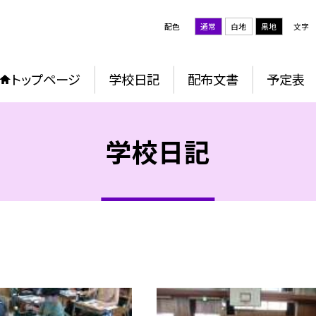
配色
通常
白地
黒地
文字
トップページ
学校日記
配布文書
予定表
学校日記