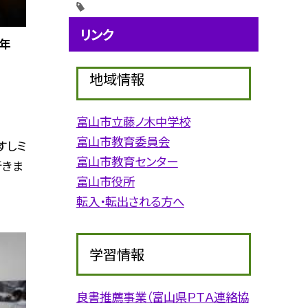
リンク
年
地域情報
富山市立藤ノ木中学校
富山市教育委員会
すしミ
富山市教育センター
行きま
富山市役所
転入・転出される方へ
学習情報
良書推薦事業（富山県ＰＴＡ連絡協