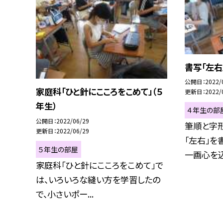
書写「左右
公開日
2022/
家庭科「ひと針にこころをこめて」（５
更新日
2022/
年生）
４年生の部
公開日
2022/06/29
筆順と字
更新日
2022/06/29
「左右」を
５年生の部屋
一画心を込
家庭科「ひと針にこころをこめて」で
は、いろいろな縫い方を学習したの
で、小さいポー...