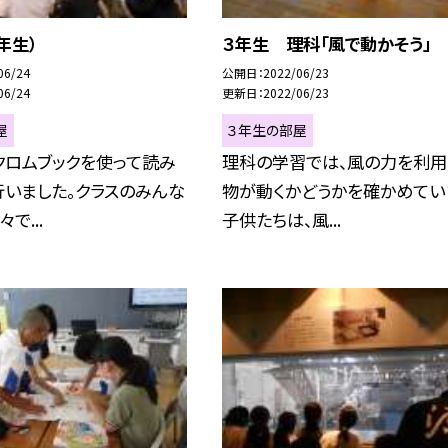
年生）
３年生 理科「風で動かそう」
06/24
公開日
2022/06/23
06/24
更新日
2022/06/23
屋
３年生の部屋
クロムブックを使って読み
理科の学習では、風の力を利用
いました。クラスのみんな
物が動くかどうかを確かめてい
で...
子供たちは、風...