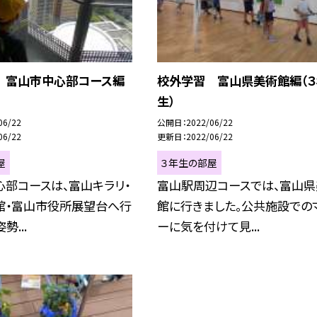
 富山市中心部コース編
校外学習 富山県美術館編（３
生）
06/22
公開日
2022/06/22
06/22
更新日
2022/06/22
屋
３年生の部屋
部コースは、富山キラリ・
富山駅周辺コースでは、富山県
館・富山市役所展望台へ行
館に行きました。公共施設での
勢...
ーに気を付けて見...