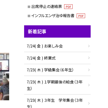
出席停止の連絡票
PDF
インフルエンザ治ゆ報告書
PDF
新着記事
7/24( 金 ) お楽しみ会
7/24( 金 ) 終業式
7/23( 木 ) 学級集会（６年生）
7/23( 木 ) １学期最後の給食（３年
生）
7/23( 木 ) ３年生 学年集会（３年
生）