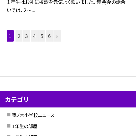
１年生はお礼に校歌を元気よく歌いました。 集会後の話合
いでは、２〜...
1
2
3
4
5
6
»
カテゴリ
藤ノ木小学校ニュース
１年生の部屋