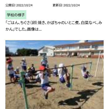
公開日
2022/10/24
更新日
2022/10/24
学校の様子
「ごはん、ちぐさ（卵）焼き、かぼちゃのいとこ煮、白菜なべ、み
かん」でした。画像は...