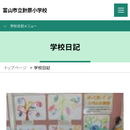
富山市立針原小学校
学校日記メニュー
学校日記
トップページ
>
学校日記