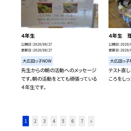
４年生
４年生 
公開日
2020/08/27
公開日
2020/
更新日
2020/08/27
更新日
2020/
大広田っ子NOW
大広田っ子
先生からの朝の活動へのメッセージ
テスト直し
です。朝の活動をとても頑張っている
ころをしっ
４年生です。
1
2
3
4
5
6
7
»