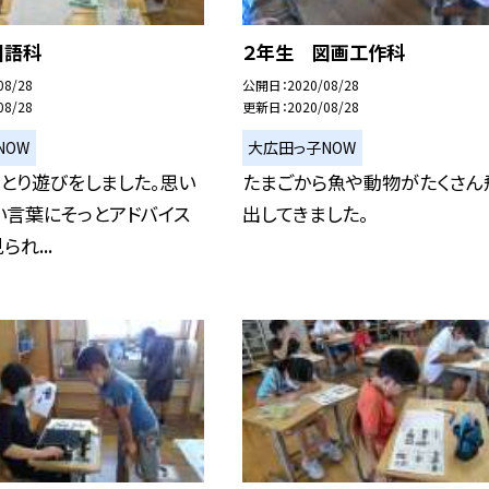
国語科
２年生 図画工作科
08/28
公開日
2020/08/28
08/28
更新日
2020/08/28
NOW
大広田っ子NOW
とり遊びをしました。思い
たまごから魚や動物がたくさん
い言葉にそっとアドバイス
出してきました。
れ...