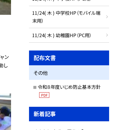
11/24( 木 ) 中学校HP（モバイル端
末用）
11/24( 木 ) 幼稚園HP（PC用）
ャン
配布文書
動し
その他
令和８年度いじめ防止基本方針
PDF
新着記事