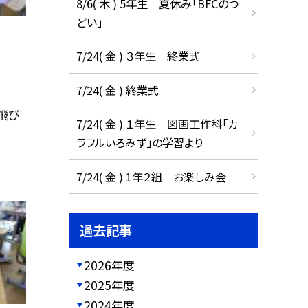
8/6( 木 ) 5年生 夏休み「BFCのつ
どい」
7/24( 金 ) ３年生 終業式
7/24( 金 ) 終業式
飛び
7/24( 金 ) １年生 図画工作科「カ
ラフルいろみず」の学習より
7/24( 金 ) 1年２組 お楽しみ会
過去記事
2026年度
2025年度
2024年度