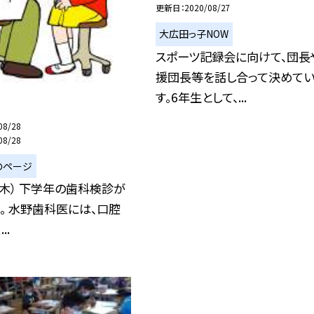
更新日
2020/08/27
大広田っ子NOW
スポーツ記録会に向けて、団長
援団長等を話し合って決めて
す。6年生として、...
08/28
08/28
のページ
（木） 下学年の歯科検診が
。 水野歯科医には、口腔
..