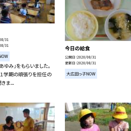
08/31
08/31
今日の給食
NOW
公開日
2020/08/31
更新日
2020/08/31
あゆみ」をもらいました。
、１学期の頑張りを担任の
大広田っ子NOW
ま...