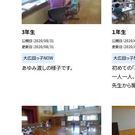
3年生
１年生
公開日
2020/08/31
公開日
2020/
更新日
2020/08/31
更新日
2020/
大広田っ子NOW
大広田っ子
あゆみ渡しの様子です。
初めての「
一人一人
先生から聞き