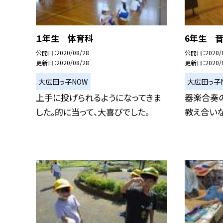
１年生 体育科
6年生 
公開日
2020/08/28
公開日
2020/
更新日
2020/08/28
更新日
2020/
大広田っ子NOW
大広田っ子
上手に投げられるようになってきま
器楽合奏
した。的に当って、大喜びでした。
教え合い