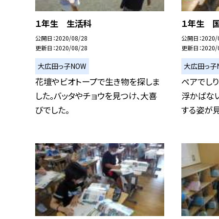
１年生 生活科
１年生 
公開日
2020/08/28
公開日
2020/
更新日
2020/08/28
更新日
2020/
大広田っ子NOW
大広田っ子
花壇やビオトープで生き物を探しま
ペアでしり
した。バッタやチョウを見つけ、大喜
浮かばな
びでした。
する姿が見ら