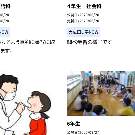
国語科
４年生 社会科
08/28
公開日
2020/08/28
08/28
更新日
2020/08/28
NOW
大広田っ子NOW
書けるよう真剣に書写に取
調べ学習の様子です。
ます。
6年生
公開日
2020/08/27