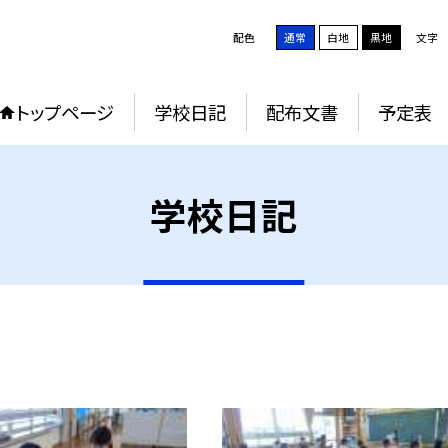
配色
通常
白地
黒地
文字
トップページ
学校日記
配布文書
予定表
学校日記