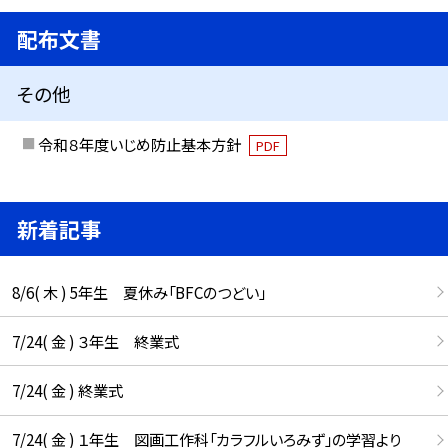
配布文書
その他
令和８年度いじめ防止基本方針
PDF
新着記事
8/6( 木 ) 5年生 夏休み「BFCのつどい」
7/24( 金 ) ３年生 終業式
7/24( 金 ) 終業式
7/24( 金 ) １年生 図画工作科「カラフルいろみず」の学習より