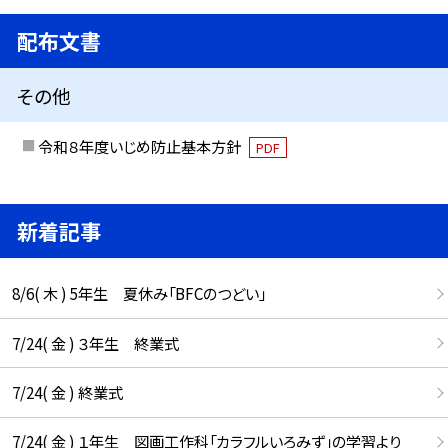
配布文書
その他
令和８年度いじめ防止基本方針
PDF
新着記事
8/6( 木 ) 5年生 夏休み「BFCのつどい」
7/24( 金 ) ３年生 終業式
7/24( 金 ) 終業式
7/24( 金 ) １年生 図画工作科「カラフルいろみず」の学習より