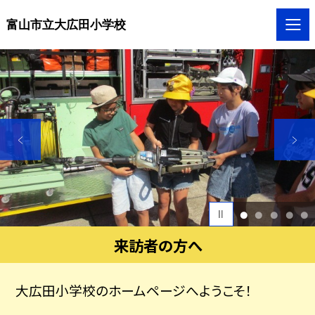
富山市立大広田小学校
1
2
3
4
5
来訪者の方へ
大広田小学校のホームページへようこそ！