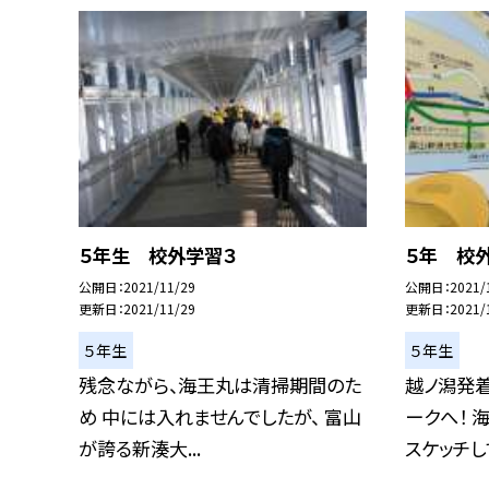
５年生 校外学習３
５年 校
公開日
2021/11/29
公開日
2021/
更新日
2021/11/29
更新日
2021/
５年生
５年生
残念ながら、海王丸は清掃期間のた
越ノ潟発
め 中には入れませんでしたが、 富山
ークへ！ 
が誇る新湊大...
スケッチして 