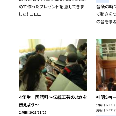
めて作ったプレゼントを 渡してきま
音楽の時
した！ コロ...
て動きをつ
の音をまねっ
４年生 国語科〜伝統工芸のよさを
神明ショー
伝えよう〜
公開日
2021/
更新日
2021/
公開日
2021/11/25