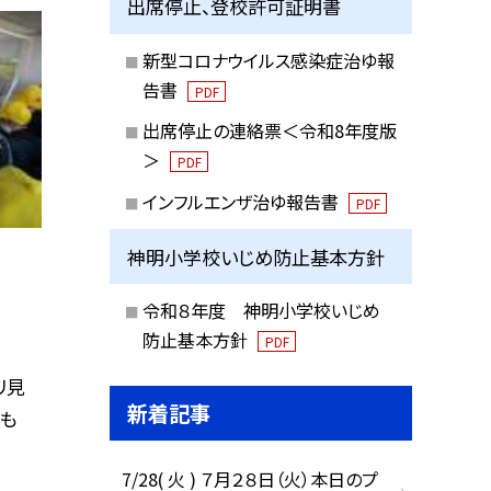
出席停止、登校許可証明書
新型コロナウイルス感染症治ゆ報
告書
PDF
出席停止の連絡票＜令和8年度版
＞
PDF
インフルエンザ治ゆ報告書
PDF
神明小学校いじめ防止基本方針
令和８年度 神明小学校いじめ
防止基本方針
PDF
リ見
新着記事
ても
7/28( 火 ) ７月２８日（火）本日のプ