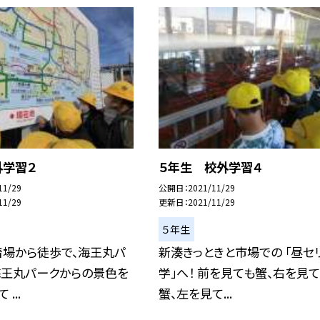
外学習２
５年生 校外学習４
11/29
公開日
2021/11/29
11/29
更新日
2021/11/29
５年生
着場から徒歩で、海王丸パ
新湊きっときと市場での 「昼セ
海王丸パークからの景色を
学」へ！ 前を見ても蟹、右を見
...
蟹、左を見て...