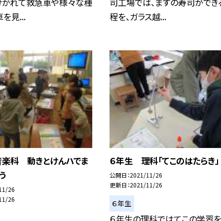
分かれて救急車や様々な種
司工場では、ますの寿司ができ
を見...
程を、ガラス越...
音楽科 動きとけんハでま
６年生 理科「てこのはたらき」
う
公開日
2021/11/26
更新日
2021/11/26
11/26
11/26
６年生
６年生の理科ではてこの学習を