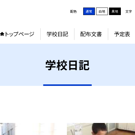
配色
通常
白地
黒地
文字
トップページ
学校日記
配布文書
予定表
学校日記