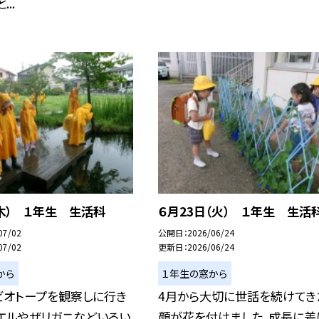
..
木） １年生 生活科
６月23日（火） １年生 生活
07/02
公開日
2026/06/24
07/02
更新日
2026/06/24
から
１年生の窓から
ビオトープを観察しに行き
4月から大切に世話を続けてき
エルやザリガニなどいろい
顔が花を付けました。成長に差