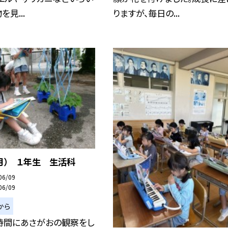
見...
りますが、毎日の...
月） １年生 生活科
06/09
06/09
から
時間にあさがおの観察をし