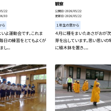
観察
05/22
公開日
2026/05/22
06/03
更新日
2026/05/22
から
１年生の窓から
よいよ運動会です。これま
４月に種をまいたあさがおが次
、毎日の練習をとてもよくが
芽を出しています。思い思いの
し...
に植木鉢を置き、...