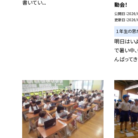
書いてい...
動会！
公開日
2026/
更新日
2026/
１年生の窓
明日はい
で暑い中
んばってきま