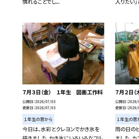
慣れることでし...
入りたい」と.
７月３日（金） １年生 図画工作科
７月２日（
公開日
2026/07/03
公開日
2026/
更新日
2026/07/03
更新日
2026/
１年生の窓から
１年生の窓
今日は、水彩とクレヨンでかき氷を
雨の日の
描きました。かき氷にいろいろなフル
ました。カ