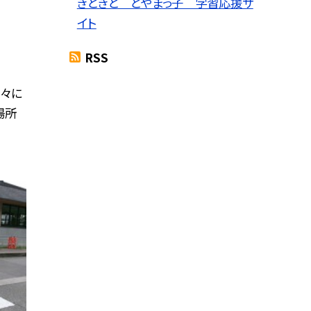
きときと とやまっ子 学習応援サ
イト
RSS
々に
場所