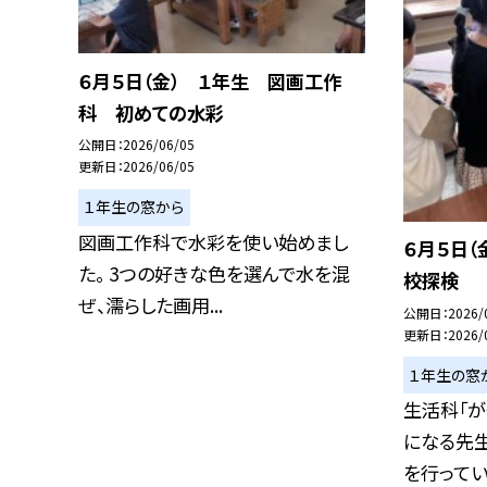
６月５日（金） １年生 図画工作
科 初めての水彩
公開日
2026/06/05
更新日
2026/06/05
１年生の窓から
図画工作科で水彩を使い始めまし
６月５日（
た。 3つの好きな色を選んで水を混
校探検
ぜ、濡らした画用...
公開日
2026/
更新日
2026/
１年生の窓
生活科「が
になる先生
を行ってい.