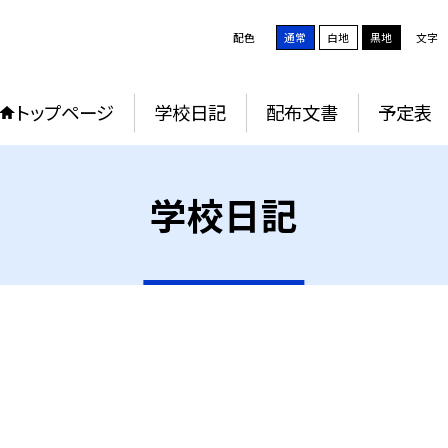
配色
通常
白地
黒地
文字
トップページ
学校日記
配布文書
予定表
学校日記