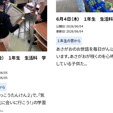
６月４日（木） １年生 生活科
公開日
2026/06/04
更新日
2026/06/04
１年生の窓から
あさがおのお世話を毎日がん
います。あさがおが咲くのを心
金） １年生 生活科 学
している子供た...
06/05
06/05
から
っこうたんけん２」で、「気
に会いに行こう！」の学習
..