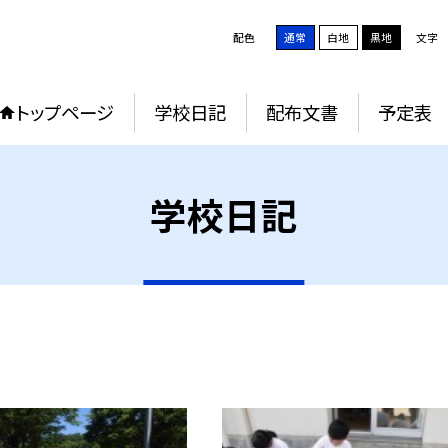
配色
通常
白地
黒地
文字
トップページ
学校日記
配布文書
予定表
学校日記