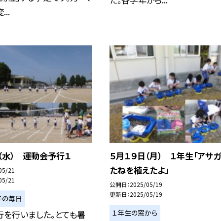
..
（水） 運動会予行１
５月１９日（月） １年生「アサ
たねを植えたよ」
05/21
05/21
公開日
2025/05/19
更新日
2025/05/19
子の毎日
１年生の窓から
行を行いました。とても暑