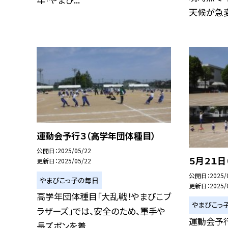
天候が急変.
運動会予行３（高学年団体種目）
公開日
2025/05/22
５月２１日
更新日
2025/05/22
公開日
2025/
やまびこっ子の毎日
更新日
2025/
高学年団体種目「大乱戦！やまびこブ
やまびこっ
ラザーズ」では、安全のため、軍手や
運動会予
長ズボンを着...