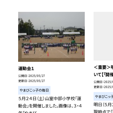
＜重要＞明
運動会１
いて【「開
公開日
2025/05/27
更新日
2025/05/27
公開日
2025/
更新日
2025/
やまびこっ子の毎日
やまびこっ
５月２４日（土）山室中部小学校「運
明日（５月
動会」を開催しました。画像は、３・４
現時点で「
年「やまび...