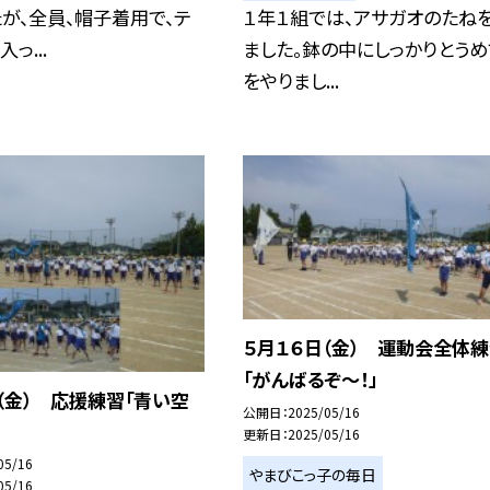
が、全員、帽子着用で、テ
１年１組では、アサガオのたね
っ...
ました。鉢の中にしっかりとうめ
をやりまし...
５月１６日（金） 運動会全体
「がんばるぞ～！」
（金） 応援練習「青い空
公開日
2025/05/16
更新日
2025/05/16
05/16
やまびこっ子の毎日
05/16