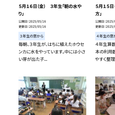
５月１６日（金） ３年生「朝の水や
５月１５日
り」
方」
公開日
2025/05/16
公開日
2025/
更新日
2025/05/16
更新日
2025/
３年生の窓から
４年生の窓
毎朝、３年生が、はちに植えたホウセ
４年生算
ンカに水をやっています。中には小さ
本の利用
い芽が出た子...
やすく整理す