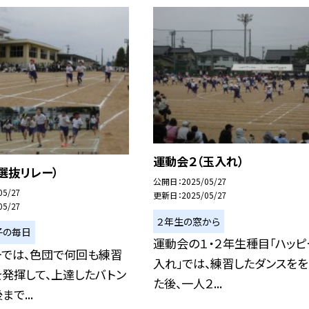
運動会２（玉入れ）
選抜リレー）
公開日
2025/05/27
05/27
更新日
2025/05/27
05/27
２年生の窓から
子の毎日
運動会の１・２年生種目「ハッピ
ーでは、色団で何回も練習
入れ」では、練習したダンスをを
発揮して、上達したバトン
た後、一人２...
で...