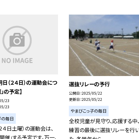
日（２４日）の運動会につ
選抜リレーの予行
催」の予定】
公開日
2025/05/22
更新日
2025/05/22
05/23
05/23
やまびこっ子の毎日
子の毎日
全校児童が見守り、応援する中
２４日土曜）の運動会は、
練習の最後に選抜リレーを行
開催」する予定です。万一、
た。各学年から...