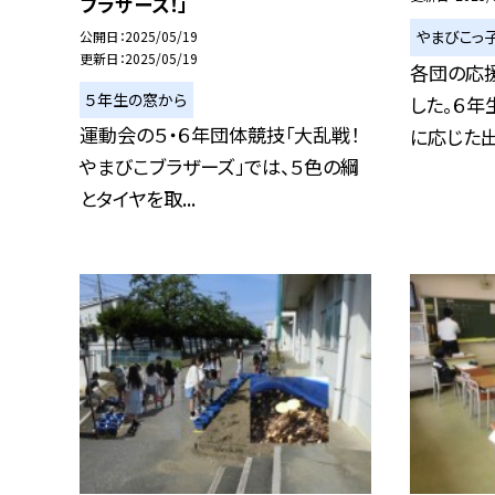
ブラザーズ！」
やまびこっ
公開日
2025/05/19
更新日
2025/05/19
各団の応
５年生の窓から
した。６年
運動会の５・６年団体競技「大乱戦！
に応じた出し
やまびこブラザーズ」では、５色の綱
とタイヤを取...