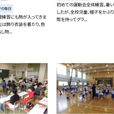
初めての運動会全体練習。暑
子の毎日
したが、全校児童、帽子をかぶり
援練習にも熱が入ってきま
筒を持ってグラ...
生は飾り衣装を着たり、色
物...