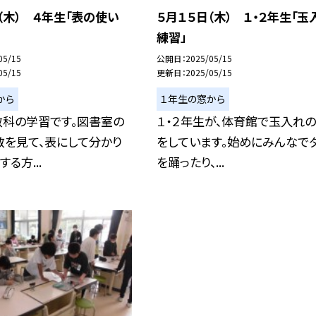
（木） ４年生「表の使い
５月１５日（木） １・２年生「玉
練習」
05/15
公開日
2025/05/15
05/15
更新日
2025/05/15
から
１年生の窓から
数科の学習です。図書室の
１・２年生が、体育館で玉入れ
数を見て、表にして分かり
をしています。始めにみんなで
る方...
を踊ったり、...