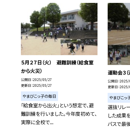
５月２７日（火） 避難訓練（給食室
から火災）
運動会３（
公開日
2025/05/27
公開日
2025/
更新日
2025/05/27
更新日
2025/
やまびこっ子の毎日
やまびこっ
「給食室から出火」という想定で、避
選抜リレ
難訓練を行いました。今年度初めて、
した成果を
実際に全校で...
パスで最後ま