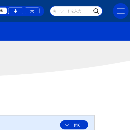
準
中
大
開く