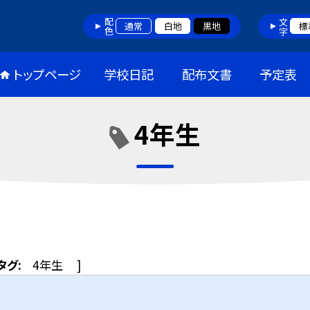
配色
文字
通常
白地
黒地
標
トップページ
学校日記
配布文書
予定表
4年生
タグ:
4年生
]