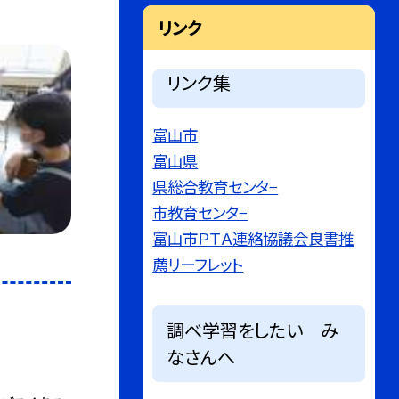
リンク
リンク集
富山市
富山県
県総合教育センタ−
市教育センタ−
富山市ＰＴＡ連絡協議会良書推
薦リーフレット
調べ学習をしたい み
なさんへ