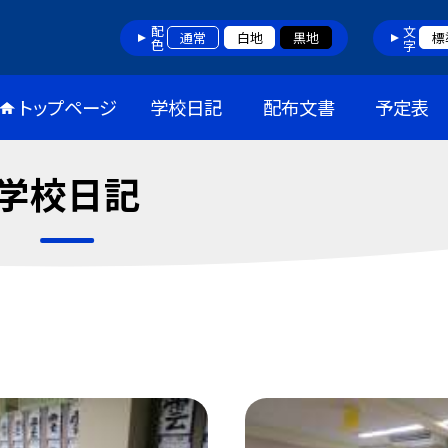
配色
文字
通常
白地
黒地
標
トップページ
学校日記
配布文書
予定表
学校日記