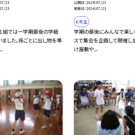
07/23
公開日
2024/07/23
07/23
更新日
2024/07/23
６年生
年１組では一学期最後の学級
学期の最後にみんなで楽しも
いました。係ごとに出し物を準
スで集会を企画して開催しま
.
け屋敷や...