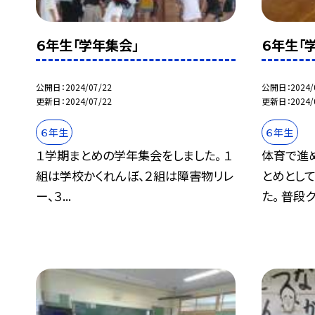
６年生「学年集会」
６年生「
公開日
2024/07/22
公開日
2024/
更新日
2024/07/22
更新日
2024/
６年生
６年生
１学期まとめの学年集会をしました。 １
体育で進
組は学校かくれんぼ、２組は障害物リレ
とめとし
ー、３...
た。 普段ク.