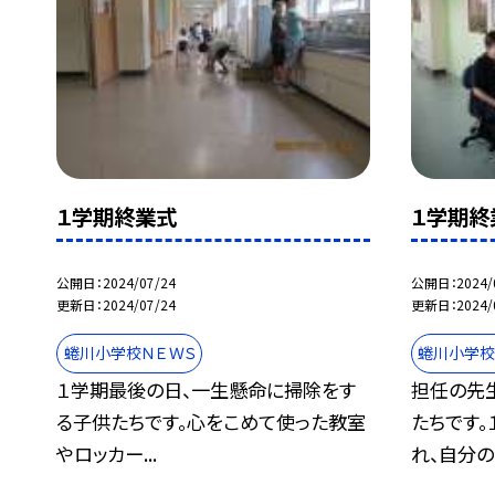
１学期終業式
１学期終
公開日
2024/07/24
公開日
2024/
更新日
2024/07/24
更新日
2024/
蜷川小学校ＮＥＷＳ
蜷川小学校
１学期最後の日、一生懸命に掃除をす
担任の先
る子供たちです。心をこめて使った教室
たちです
やロッカー...
れ、自分の.