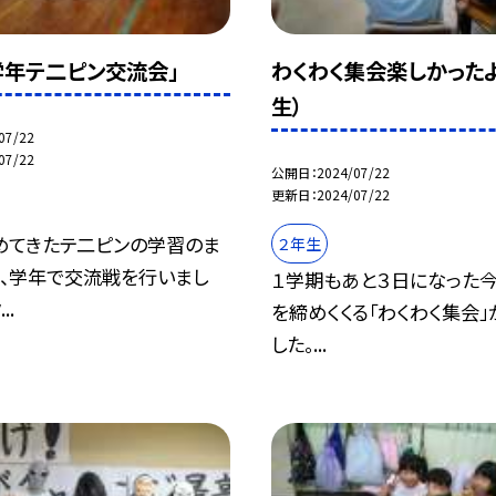
学年テ二ピン交流会」
わくわく集会楽しかったよ
生）
07/22
07/22
公開日
2024/07/22
更新日
2024/07/22
めてきたテ二ピンの学習のま
２年生
て、学年で交流戦を行いまし
１学期もあと３日になった今
..
を締めくくる「わくわく集会
した。...