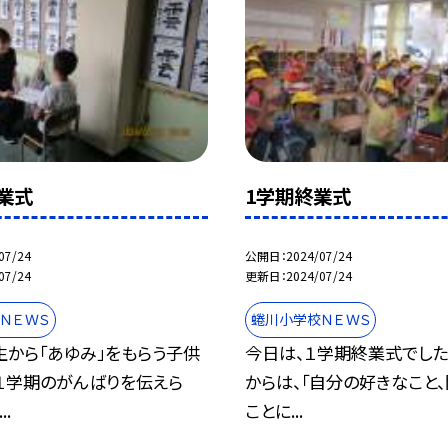
業式
1学期終業式
07/24
公開日
2024/07/24
07/24
更新日
2024/07/24
ＮＥＷＳ
蜷川小学校ＮＥＷＳ
生から「あゆみ」をもらう子供
今日は、１学期終業式でした
。１学期のがんばりを伝えら
からは、「自分の好きなこと
..
ことに...