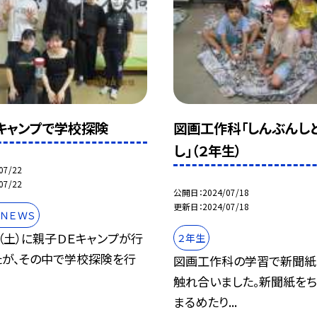
キャンプで学校探険
図画工作科「しんぶんし
し」（２年生）
07/22
07/22
公開日
2024/07/18
更新日
2024/07/18
ＮＥＷＳ
（土）に親子ＤＥキャンプが行
２年生
たが、その中で学校探険を行
図画工作科の学習で新聞紙
触れ合いました。新聞紙をち
まるめたり...