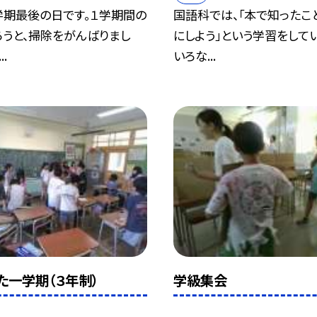
学期最後の日です。１学期間の
国語科では、「本で知ったこ
ろうと、掃除をがんばりまし
にしよう」という学習をして
.
いろな...
た一学期（３年制）
学級集会