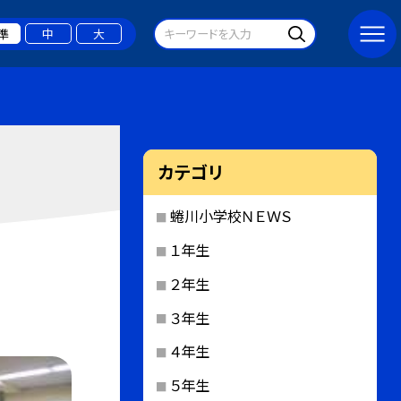
準
中
大
カテゴリ
蜷川小学校ＮＥＷＳ
１年生
２年生
３年生
４年生
５年生