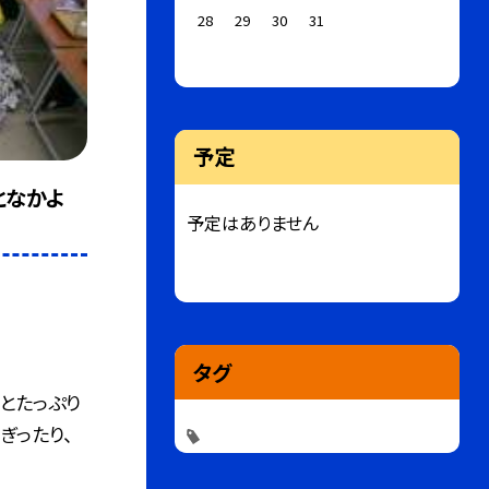
28
29
30
31
予定
となかよ
予定はありません
タグ
とたっぷり
ぎったり、