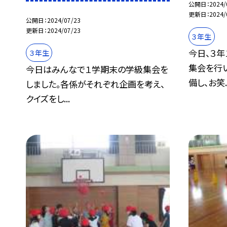
公開日
2024/
更新日
2024/
公開日
2024/07/23
更新日
2024/07/23
３年生
今日、３
３年生
集会を行
今日はみんなで１学期末の学級集会を
備し、お笑..
しました。各係がそれぞれ企画を考え、
クイズをし...