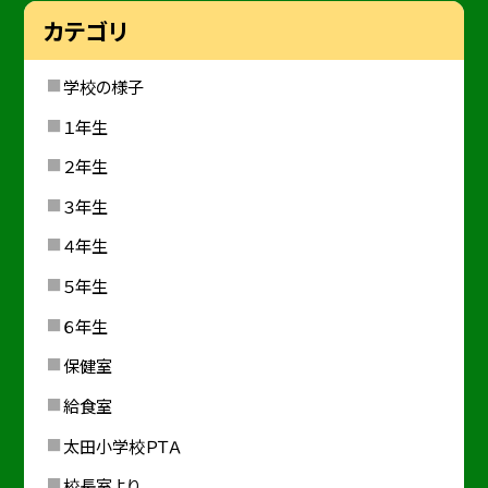
カテゴリ
学校の様子
１年生
２年生
３年生
４年生
５年生
６年生
保健室
給食室
太田小学校ＰＴＡ
校長室より