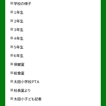
学校の様子
１年生
２年生
３年生
４年生
５年生
６年生
保健室
給食室
太田小学校ＰＴＡ
校長室より
太田小子ども記者