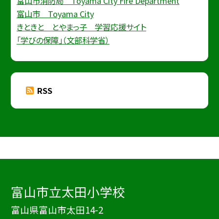
富山市消防局 Toyama City Fire Department
富山市 Toyama City
きときと とやまっ子 学習応援サイト
「学びの保障」（文部科学省）
RSS
富山市立太田小学校
富山県富山市太田14-2