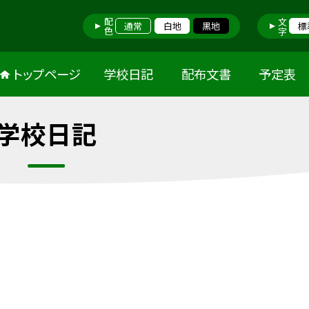
配色
文字
通常
白地
黒地
標
トップページ
学校日記
配布文書
予定表
学校日記