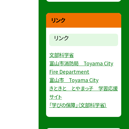
リンク
リンク
文部科学省
富山市消防局 Toyama City
Fire Department
富山市 Toyama City
きときと とやまっ子 学習応援
サイト
「学びの保障」（文部科学省）