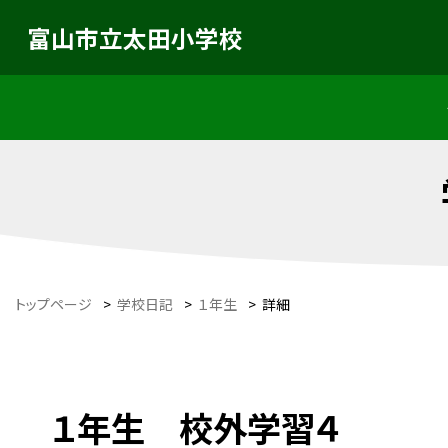
富山市立太田小学校
トップページ
>
学校日記
>
１年生
>
詳細
１年生 校外学習４