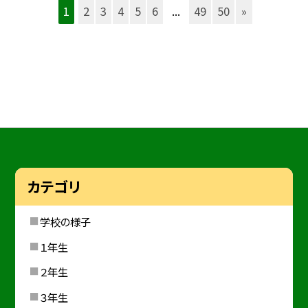
1
2
3
4
5
6
...
49
50
»
カテゴリ
学校の様子
１年生
２年生
３年生