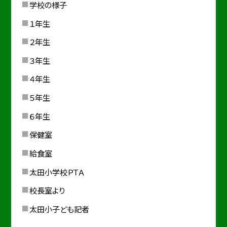
学校の様子
１年生
２年生
３年生
４年生
５年生
６年生
保健室
給食室
太田小学校ＰＴＡ
校長室より
太田小子ども記者