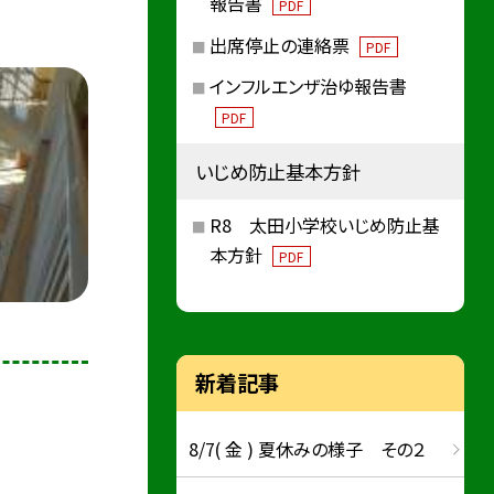
報告書
PDF
出席停止の連絡票
PDF
インフルエンザ治ゆ報告書
PDF
いじめ防止基本方針
R8 太田小学校いじめ防止基
本方針
PDF
新着記事
8/7( 金 ) 夏休みの様子 その２