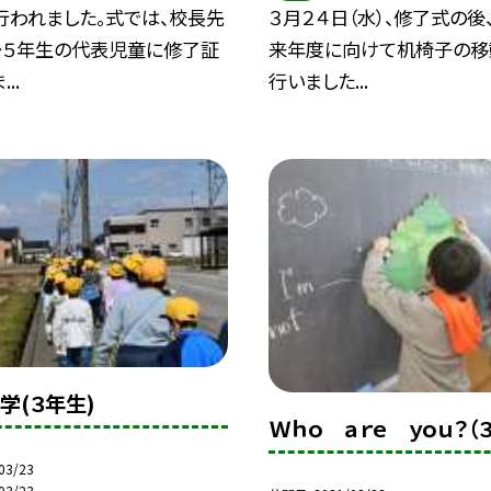
行われました。式では、校長先
３月２４日（水）、修了式の後
〜５年生の代表児童に修了証
来年度に向けて机椅子の移
..
行いました...
学(３年生)
Ｗｈｏ ａｒｅ ｙｏｕ？（
03/23
03/23