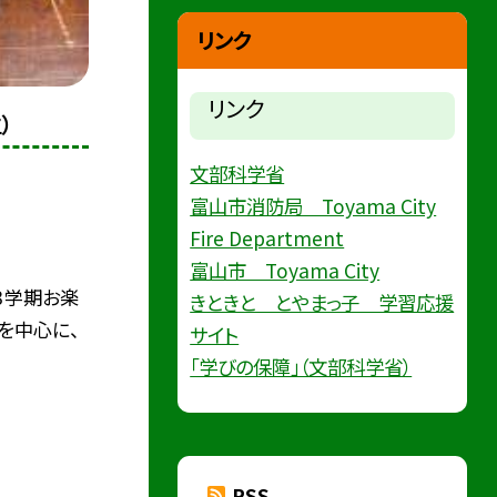
リンク
リンク
）
文部科学省
富山市消防局 Toyama City
Fire Department
富山市 Toyama City
３学期お楽
きときと とやまっ子 学習応援
を中心に、
サイト
「学びの保障」（文部科学省）
RSS