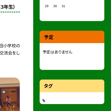
３年生）
29
30
31
予定
太田小学校の
予定はありません
ン交流会をし
タグ