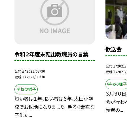
歓送会
令和２年度末転出教職員の言葉
公開日
2021/
公開日
2021/03/30
更新日
2021/
更新日
2021/03/30
学校の様子
学校の様子
３月３０日
短い者は１年、長い者は６年、太田小学
会が行わ
校でお世話になりました。 明るく素直な
護者の...
子供た...