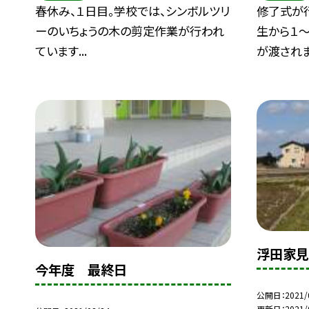
春休み、１日目。学校では、シンボルツリ
修了式が
ーのいちょうの木の剪定作業が行われ
生から１
ています...
が渡されま.
浮田家見
今年度 最終日
公開日
2021/
更新日
2021/