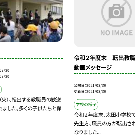
令和２年度末 転出教
動画メッセージ
03/30
03/30
公開日
2021/03/30
更新日
2021/03/30
（火）、転出する教職員の歓送
学校の様子
れました。多くの子供たちと保
令和２年度末、太田小学校で
先生方、職員の方が転出さ
なりました...