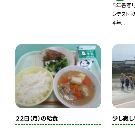
５年書写
ンテスト」
４年...
２２日（月）の給食
少し寂し