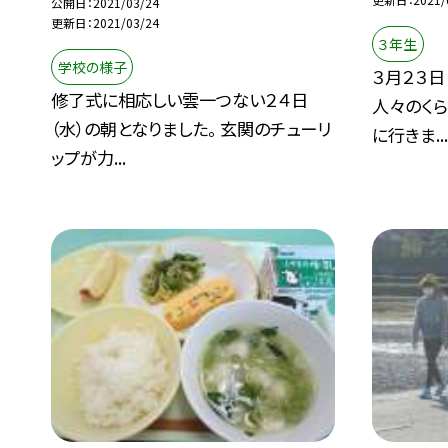
公開日
2021/03/24
更新日
2021/03/24
３年生
学校の様子
３月２３日
修了式に相応しい雲一つない２４日
人々のくら
（水）の朝となりました。 玄関のチューリ
に行きま..
ップが力...