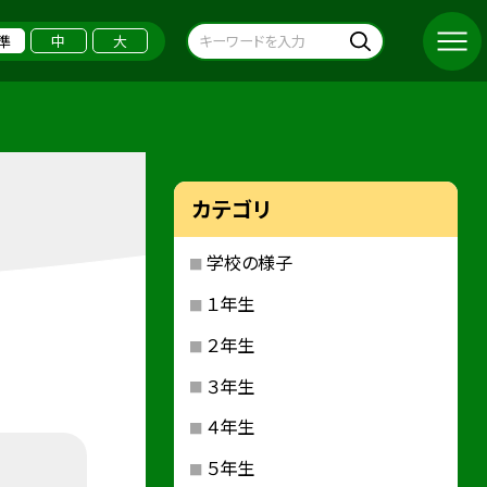
準
中
大
カテゴリ
学校の様子
１年生
２年生
３年生
４年生
５年生