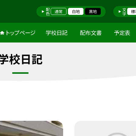
配色
文字
通常
白地
黒地
標
トップページ
学校日記
配布文書
予定表
学校日記