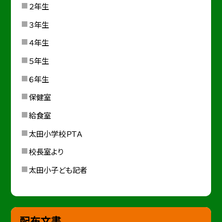
２年生
３年生
４年生
５年生
６年生
保健室
給食室
太田小学校ＰＴＡ
校長室より
太田小子ども記者
配布文書