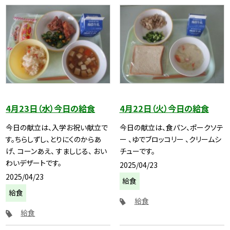
4月23日（水）今日の給食
4月22日（火）今日の給食
今日の献立は、入学お祝い献立で
今日の献立は、食パン、ポークソテ
す。ちらしずし、とりにくのからあ
ー 、ゆでブロッコリー 、クリームシ
げ、 コーンあえ、 すましじる、 おい
チューです。
わいデザートです。
2025/04/23
2025/04/23
給食
給食
給食
給食