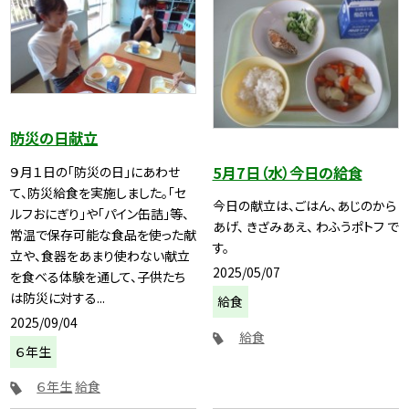
防災の日献立
5月7日（水）今日の給食
９月１日の「防災の日」にあわせ
て、防災給食を実施しました。「セ
今日の献立は、ごはん、あじのから
ルフおにぎり」や「パイン缶詰」等、
あげ、 きざみあえ、 わふうポトフ で
常温で保存可能な食品を使った献
す。
立や、食器をあまり使わない献立
2025/05/07
を食べる体験を通して、子供たち
は防災に対する...
給食
2025/09/04
給食
６年生
６年生
給食