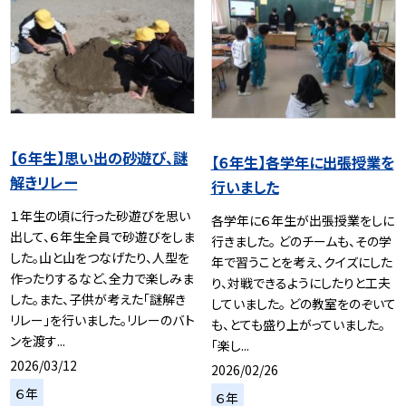
【６年生】思い出の砂遊び、謎
【６年生】各学年に出張授業を
解きリレー
行いました
１年生の頃に行った砂遊びを思い
各学年に６年生が出張授業をしに
出して、６年生全員で砂遊びをしま
行きました。 どのチームも、その学
した。山と山をつなげたり、人型を
年で習うことを考え、クイズにした
作ったりするなど、全力で楽しみま
り、対戦できるようにしたりと工夫
した。また、子供が考えた「謎解き
していました。 どの教室をのぞいて
リレー」を行いました。リレーのバト
も、とても盛り上がっていました。
ンを渡す...
「楽し...
2026/03/12
2026/02/26
６年
６年