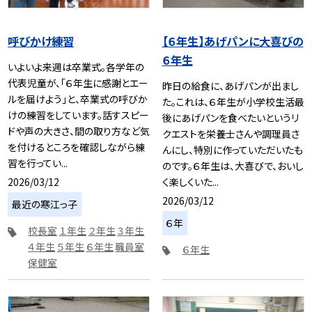
呼びかけ練習
【６年生】あげパンに大喜びの
６年生
いよいよ来週は卒業式。各学年の
代表児童が、「６年生に感謝とエー
昨日の給食に、あげパンが出まし
ルを届けよう」と、卒業式の呼びか
た。これは、６年生が小学校生活最
けの練習をしています。話すスピー
後にあげパンを食べたいというリ
ドや声の大きさ、間の取り方など気
クエストを栄養士さんや調理員さ
を付けるところを確認しながら練
んにし、特別に作っていただいたも
習を行ってい...
のです。６年生は、大喜びで、おいし
2026/03/12
く楽しくいた...
2026/03/12
最近の寒江っ子
６年
校長室
１年生
２年生
３年生
４年生
５年生
６年生
職員室
６年生
保健室