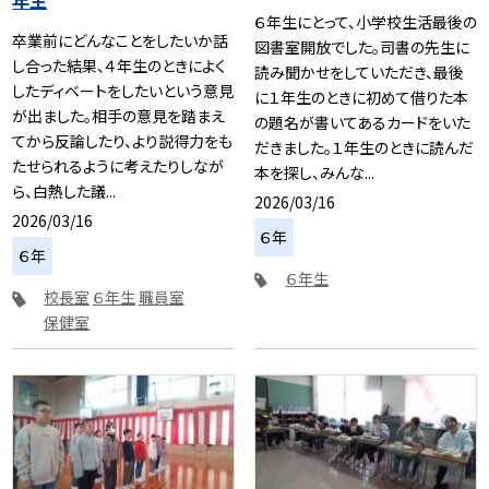
年生
６年生にとって、小学校生活最後の
卒業前にどんなことをしたいか話
図書室開放でした。司書の先生に
し合った結果、４年生のときによく
読み聞かせをしていただき、最後
したディベートをしたいという意見
に１年生のときに初めて借りた本
が出ました。相手の意見を踏まえ
の題名が書いてあるカードをいた
てから反論したり、より説得力をも
だきました。１年生のときに読んだ
たせられるように考えたりしなが
本を探し、みんな...
ら、白熱した議...
2026/03/16
2026/03/16
６年
６年
６年生
校長室
６年生
職員室
保健室