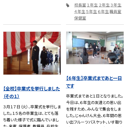
校長室
１年生
２年生
３年生
４年生
５年生
６年生
職員室
保健室
【６年生】卒業式まであと一日
です
【全校】卒業式を挙行しました
（その１）
卒業式まであと１日となりました。
今日は、６年生の友達との思い出
３月１７日（火）、卒業式を挙行しま
を残すため、みんなで集会をしま
した。１５名の卒業生は、とても落
した。じゃんけん大会、６年間の思
ち着いた様子で式に臨んでいまし
い出フルーツバスケット、いす取り
た。来賓、保護者、教職員、在校生