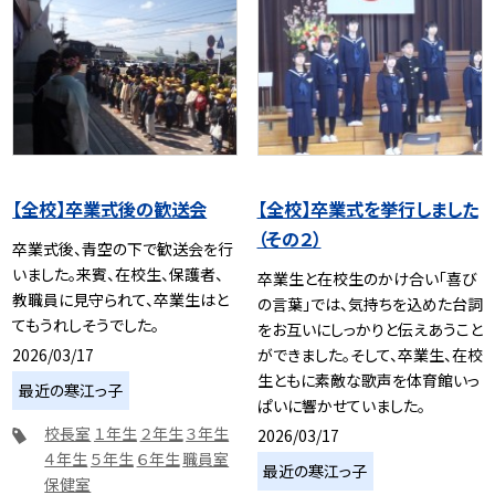
【全校】卒業式後の歓送会
【全校】卒業式を挙行しました
（その２）
卒業式後、青空の下で歓送会を行
いました。来賓、在校生、保護者、
卒業生と在校生のかけ合い「喜び
教職員に見守られて、卒業生はと
の言葉」では、気持ちを込めた台詞
てもうれしそうでした。
をお互いにしっかりと伝えあうこと
2026/03/17
ができました。そして、卒業生、在校
生ともに素敵な歌声を体育館いっ
最近の寒江っ子
ぱいに響かせていました。
校長室
１年生
２年生
３年生
2026/03/17
４年生
５年生
６年生
職員室
最近の寒江っ子
保健室