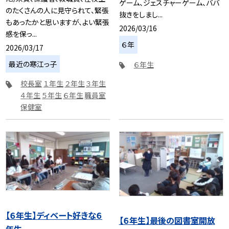
ゲーム、ジェスチャーゲーム、ババ
のたくさんの人に見守られて、緊張
抜きをしまし...
もあったかと思いますが、よい緊張
2026/03/16
感を保っ...
６年
2026/03/17
最近の寒江っ子
６年生
校長室
１年生
２年生
３年生
４年生
５年生
６年生
職員室
保健室
【６年生】ディベート好きな６
【６年生】最後の図書室開放