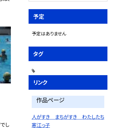
予定
予定はありません
タグ
リンク
作品ページ
人がすき まちがすき わたしたち
でし
寒江っ子