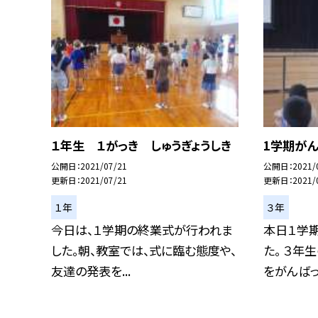
１年生 １がっき しゅうぎょうしき
1学期がん
公開日
2021/07/21
公開日
2021/
更新日
2021/07/21
更新日
2021/
１年
３年
今日は、１学期の終業式が行われま
本日１学
した。朝、教室では、式に臨む態度や、
た。 ３年
友達の発表を...
をがんばった