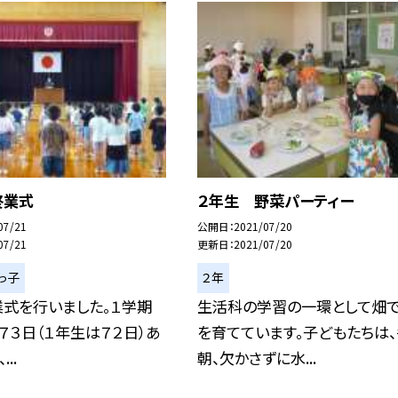
終業式
２年生 野菜パーティー
07/21
公開日
2021/07/20
07/21
更新日
2021/07/20
っ子
２年
業式を行いました。１学期
生活科の学習の一環として畑
７３日（１年生は７２日）あ
を育てています。子どもたちは、
..
朝、欠かさずに水...