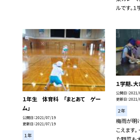
ルです。１学.
１学期、大
公開日
2021/
１年生 体育科 「まとあて ゲー
更新日
2021/
ム」
２年
公開日
2021/07/19
梅雨が明
更新日
2021/07/19
こえます。
１年
た野菜も大き