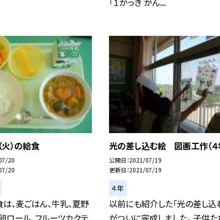
「１がっき がん...
（火）の給食
光の差し込む絵 図画工作（４
07/20
公開日
2021/07/19
07/20
更新日
2021/07/19
４年
は、麦ごはん、牛乳、夏野
以前にも紹介した「光の差し込
卵ロール、フルーツカクテ
がついに完成しました。 子供た