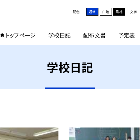
配色
通常
白地
黒地
文字
トップページ
学校日記
配布文書
予定表
学校日記