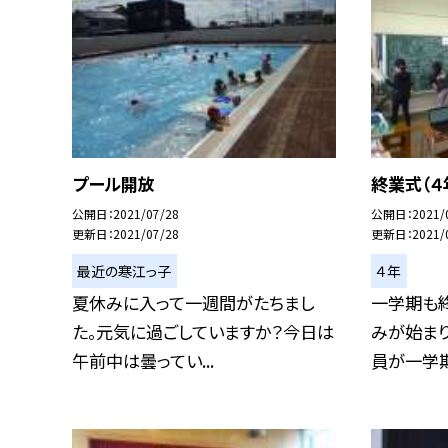
プール開放
終業式（４
公開日
2021/07/28
公開日
2021/
更新日
2021/07/28
更新日
2021/
最近の寒江っ子
４年
夏休みに入って一週間がたちまし
一学期も
た。元気に過ごしていますか？今日は
みが始まり
午前中は曇ってい...
員が一学期の