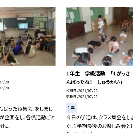
１年生 学級活動 「１がっき
んばったね！ しゅうかい」
07/20
07/20
公開日
2021/07/20
更新日
2021/07/20
１年
んばったね集会」をしまし
が企画をし、各係活動ごと
今日の学活は、クラス集会をし
...
た。１学期最後のお楽しみ会と