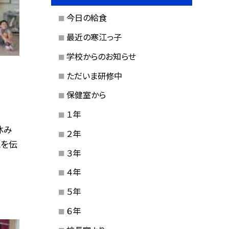
今日の給食
最近の寒江っ子
学校からのお知らせ
ただいま研修中
保健室から
１年
休み
２年
とを伝
３年
４年
５年
６年