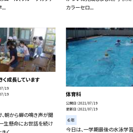
..
カラーセロ...
きく成長しています
07/19
体育科
07/19
公開日
2021/07/19
更新日
2021/07/19
け、朝から蝉の鳴き声が聞
６年
 一生懸命にお世話を続け
今日は、一学期最後の水泳学習
く...