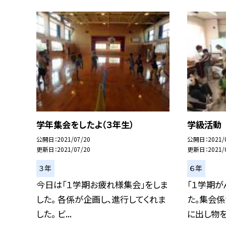
学年集会をしたよ（３年生）
学級活動
公開日
2021/07/20
公開日
2021/
更新日
2021/07/20
更新日
2021/
３年
６年
今日は「１学期お疲れ様集会」をしま
「１学期が
した。 各係が企画し、進行してくれま
た。集会係
した。 ビ...
に出し物を出