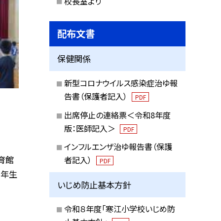
校長室より
配布文書
保健関係
新型コロナウイルス感染症治ゆ報
告書（保護者記入）
PDF
出席停止の連絡票＜令和8年度
版：医師記入＞
PDF
インフルエンザ治ゆ報告書（保護
育館
者記入）
PDF
５年生
いじめ防止基本方針
令和８年度「寒江小学校いじめ防