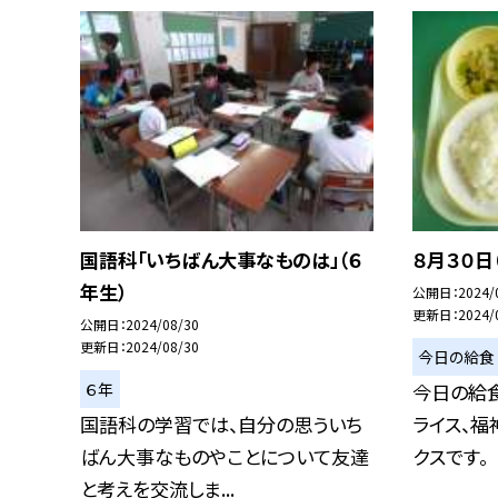
国語科「いちばん大事なものは」（６
８月３０日
年生）
公開日
2024/
更新日
2024/
公開日
2024/08/30
更新日
2024/08/30
今日の給食
６年
今日の給食
国語科の学習では、自分の思ういち
ライス、福
ばん大事なものやことについて友達
クスです。
と考えを交流しま...