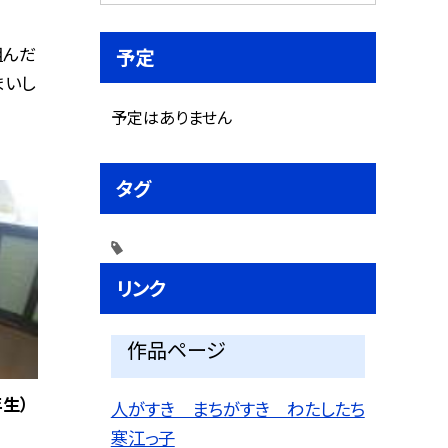
組んだ
予定
まいし
予定はありません
タグ
リンク
作品ページ
生）
人がすき まちがすき わたしたち
寒江っ子