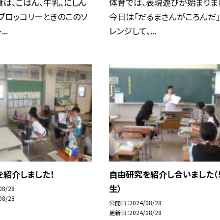
は、ごはん、牛乳、にしん
体育では、表現遊びが始まりま
ブロッコリーときのこのソ
今日は「だるまさんがころんだ
..
レンジして、...
を紹介しました！
自由研究を紹介し合いました（
生）
08/28
08/28
公開日
2024/08/28
更新日
2024/08/28