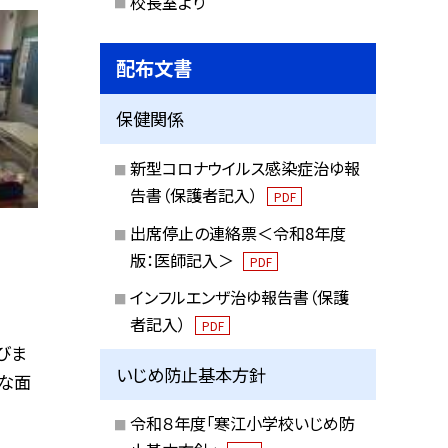
校長室より
配布文書
保健関係
新型コロナウイルス感染症治ゆ報
告書（保護者記入）
PDF
出席停止の連絡票＜令和8年度
版：医師記入＞
PDF
インフルエンザ治ゆ報告書（保護
者記入）
PDF
びま
いじめ防止基本方針
険な面
令和８年度「寒江小学校いじめ防