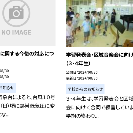
号に関する今後の対応につ
学習発表会・区域音楽会に向け
（３・４年生）
08/30
公開日
2024/08/30
08/30
更新日
2024/08/30
お知らせ
学校からのお知らせ
気象台によると、台風１０号
３・４年生は、学習発表会と区
（日）頃に熱帯低気圧に変
会に向けて合同で練習していま
...
学期の終わり...