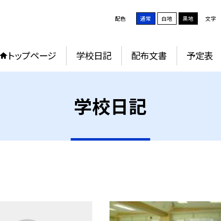
配色
通常
白地
黒地
文字
トップページ
学校日記
配布文書
予定表
学校日記