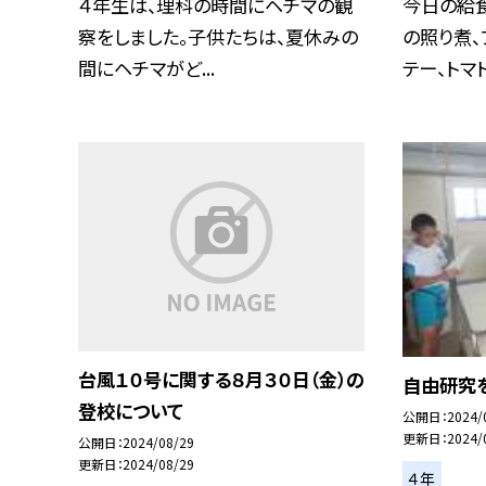
４年生は、理科の時間にヘチマの観
今日の給食
察をしました。子供たちは、夏休みの
の照り煮、
間にヘチマがど...
テー、トマト.
台風１０号に関する８月３０日（金）の
自由研究
登校について
公開日
2024/
更新日
2024/
公開日
2024/08/29
更新日
2024/08/29
４年