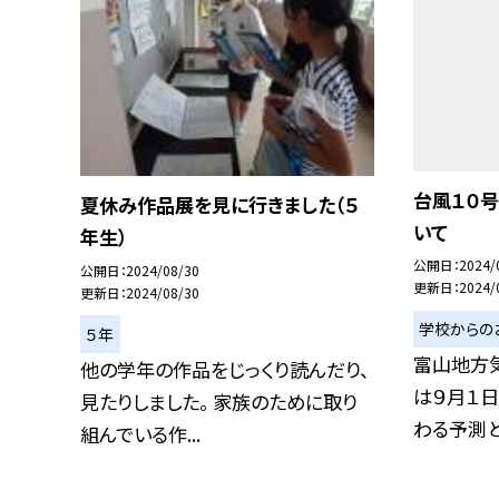
台風１０
夏休み作品展を見に行きました（５
いて
年生）
公開日
2024/
公開日
2024/08/30
更新日
2024/
更新日
2024/08/30
学校からの
５年
富山地方
他の学年の作品をじっくり読んだり、
は９月１日
見たりしました。 家族のために取り
わる予測とな
組んでいる作...