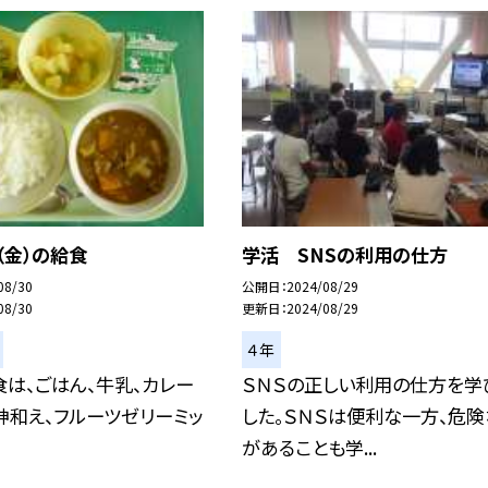
（金）の給食
学活 SNSの利用の仕方
08/30
公開日
2024/08/29
08/30
更新日
2024/08/29
４年
は、ごはん、牛乳、カレー
ＳＮＳの正しい利用の仕方を学
神和え、フルーツゼリーミッ
した。ＳＮＳは便利な一方、危
があることも学...