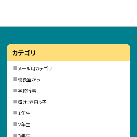
カテゴリ
メール用カテゴリ
校長室から
学校行事
輝け！老田っ子
１年生
２年生
３年生