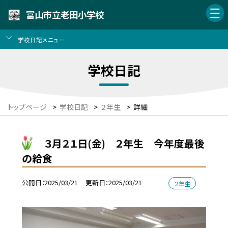
富山市立老田小学校
学校日記メニュー
学校日記
トップページ
>
学校日記
>
２年生
>
詳細
３月２１日(金) ２年生 今年度最後
の給食
公開日
2025/03/21
更新日
2025/03/21
２年生