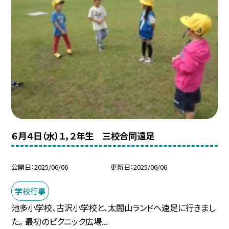
６月４日（水）１，２年生 三校合同遠足
公開日
2025/06/06
更新日
2025/06/06
学校行事
池多小学校、古沢小学校と、太閤山ランドへ遠足に行きまし
た。 最初のピクニック広場...