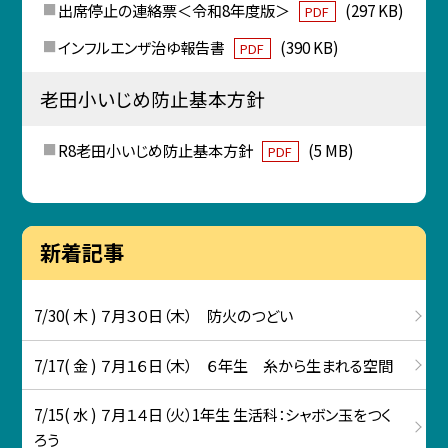
出席停止の連絡票＜令和8年度版＞
(297 KB)
PDF
インフルエンザ治ゆ報告書
(390 KB)
PDF
老田小いじめ防止基本方針
R8老田小いじめ防止基本方針
(5 MB)
PDF
新着記事
7/30( 木 ) ７月３０日（木） 防火のつどい
7/17( 金 ) ７月１６日（木） ６年生 糸から生まれる空間
7/15( 水 ) ７月１４日（火）1年生 生活科：シャボン玉をつく
ろう