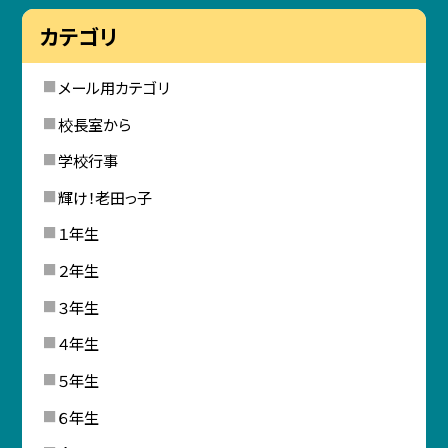
カテゴリ
メール用カテゴリ
校長室から
学校行事
輝け！老田っ子
１年生
２年生
３年生
４年生
５年生
６年生