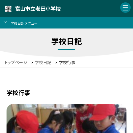
富山市立老田小学校
学校日記メニュー
学校日記
トップページ
>
学校日記
>
学校行事
学校行事