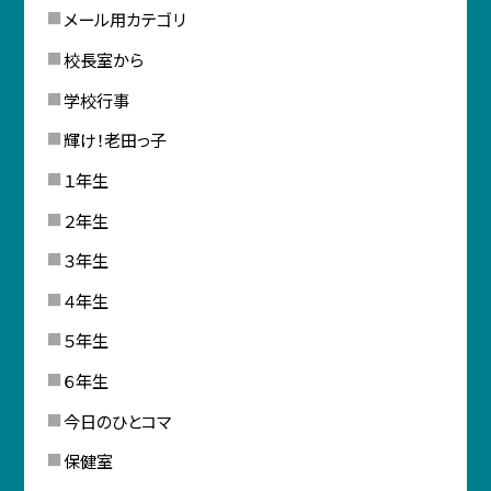
メール用カテゴリ
校長室から
学校行事
輝け！老田っ子
１年生
２年生
３年生
４年生
５年生
６年生
今日のひとコマ
保健室