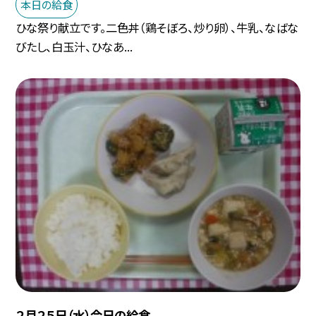
本日の給食
ひな祭り献立です。二色丼（鶏そぼろ、炒り卵）、牛乳、なばな
びたし、白玉汁、ひなあ...
２月２５日（水）今日の給食