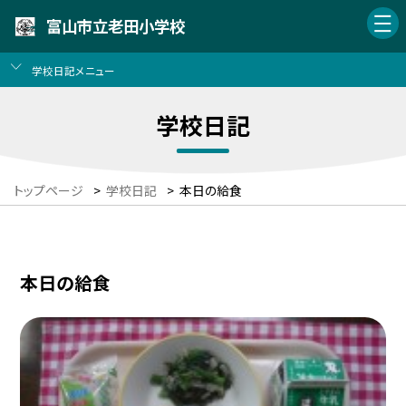
富山市立老田小学校
学校日記メニュー
学校日記
トップページ
>
学校日記
>
本日の給食
本日の給食