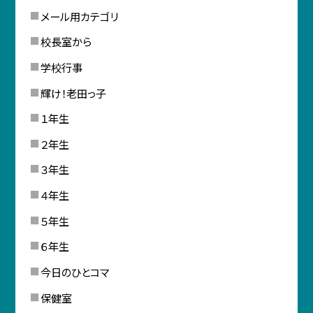
メール用カテゴリ
校長室から
学校行事
輝け！老田っ子
１年生
２年生
３年生
４年生
５年生
６年生
今日のひとコマ
保健室