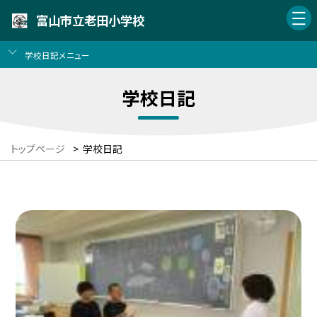
富山市立老田小学校
学校日記メニュー
学校日記
トップページ
>
学校日記