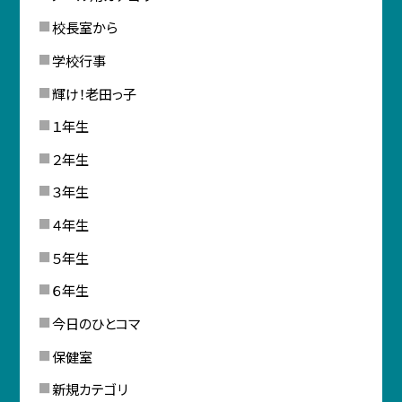
校長室から
学校行事
輝け！老田っ子
１年生
２年生
３年生
４年生
５年生
６年生
今日のひとコマ
保健室
新規カテゴリ