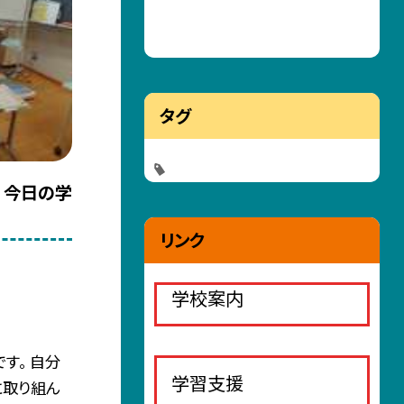
タグ
 今日の学
リンク
学校案内
す。 自分
学習支援
に取り組ん