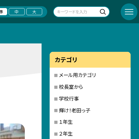
準
中
大
カテゴリ
メール用カテゴリ
校長室から
学校行事
輝け！老田っ子
１年生
２年生