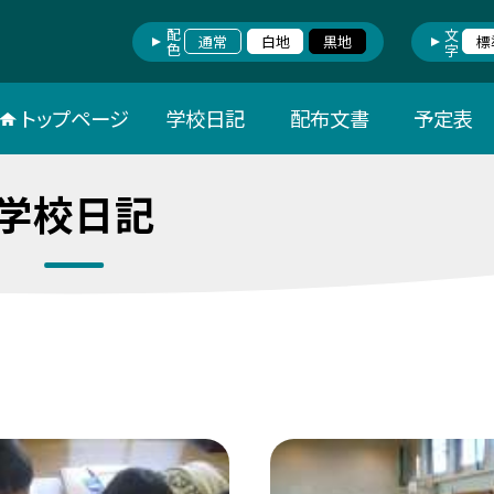
配色
文字
通常
白地
黒地
標
トップページ
学校日記
配布文書
予定表
学校日記