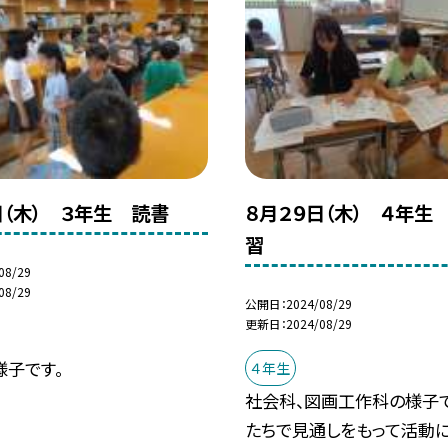
日（木） ３年生 読書
８月２９日（木） ４年生
習
08/29
08/29
公開日
2024/08/29
更新日
2024/08/29
様子です。
４年生
社会科、図画工作科の様子で
たちで見通しをもって活動