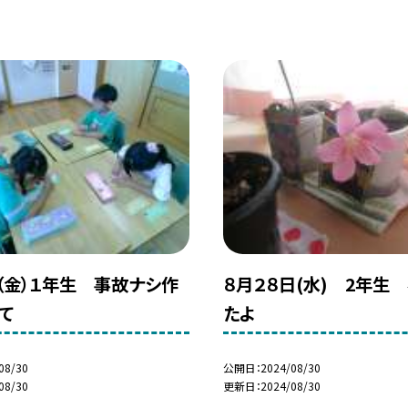
日（金）１年生 事故ナシ作
８月２８日(水) 2年生
て
たよ
08/30
公開日
2024/08/30
08/30
更新日
2024/08/30