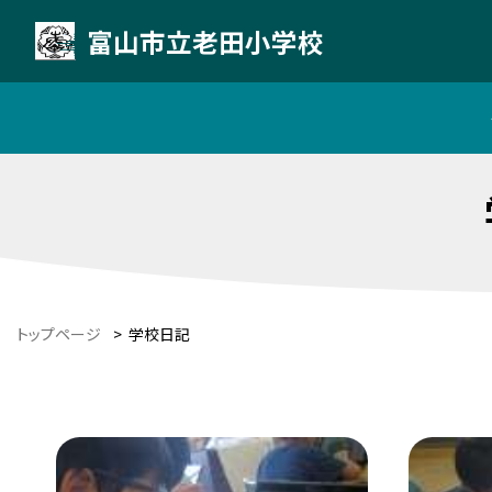
富山市立老田小学校
トップページ
>
学校日記