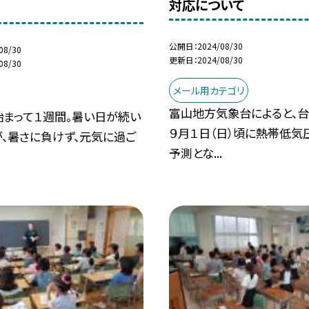
対応について
公開日
2024/08/30
08/30
更新日
2024/08/30
08/30
メール用カテゴリ
富山地方気象台によると、台
始まって１週間。暑い日が続い
９月１日（日）頃に熱帯低気
、暑さに負けず、元気に過ご
予測とな...