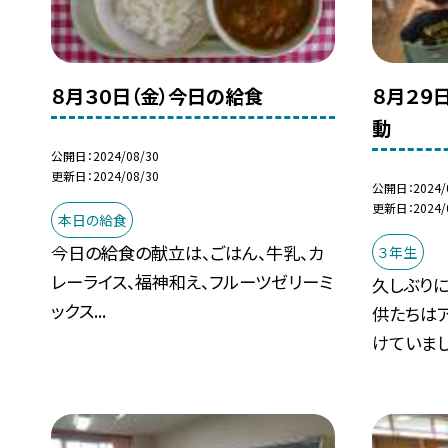
８月３０日（金）今日の給食
８月２９
動
公開日
2024/08/30
更新日
2024/08/30
公開日
2024/
更新日
2024/
本日の給食
今日の給食の献立は、ごはん、牛乳、カ
３年生
レーライス、福神和え、フルーツゼリーミ
久しぶり
ックス...
供たちは
けていまし.