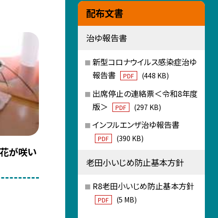
配布文書
治ゆ報告書
新型コロナウイルス感染症治ゆ
報告書
(448 KB)
PDF
出席停止の連絡票＜令和8年度
版＞
(297 KB)
PDF
インフルエンザ治ゆ報告書
(390 KB)
PDF
 花が咲い
老田小いじめ防止基本方針
R8老田小いじめ防止基本方針
(5 MB)
PDF