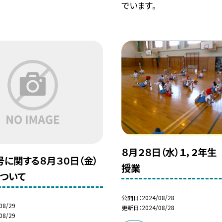
でいます。
８月２８日（水）１，２年
号に関する８月３０日（金）
授業
ついて
公開日
2024/08/28
08/29
更新日
2024/08/28
08/29