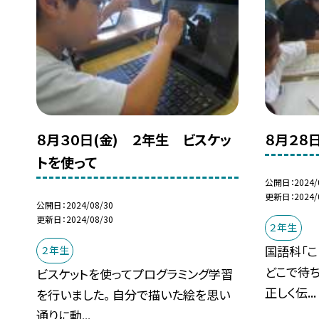
８月３０日(金) ２年生 ビスケッ
８月２８
トを使って
公開日
2024/
更新日
2024/
公開日
2024/08/30
更新日
2024/08/30
２年生
国語科「こ
２年生
どこで待
ビスケットを使ってプログラミング学習
正しく伝...
を行いました。 自分で描いた絵を思い
通りに動...