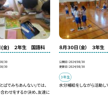
日(金) ２年生 国語科
８月３０日（金） ３年生
08/30
公開日
2024/08/30
08/30
更新日
2024/08/30
３年生
とばでみちあんない」では、
水分補給をしながら活動して
ち合わせをするか決め、友達に