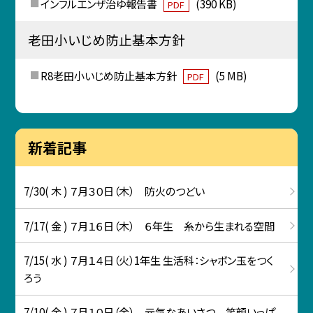
インフルエンザ治ゆ報告書
(390 KB)
PDF
老田小いじめ防止基本方針
R8老田小いじめ防止基本方針
(5 MB)
PDF
新着記事
7/30( 木 ) ７月３０日（木） 防火のつどい
7/17( 金 ) ７月１６日（木） ６年生 糸から生まれる空間
7/15( 水 ) ７月１４日（火）1年生 生活科：シャボン玉をつく
ろう
7/10( 金 ) ７月１０日（金） 元気なあいさつ 笑顔いっぱ