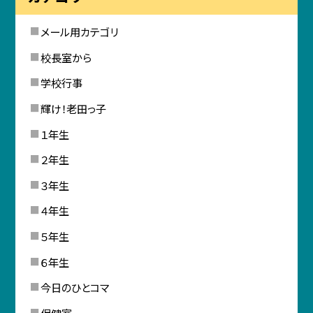
メール用カテゴリ
校長室から
学校行事
輝け！老田っ子
１年生
２年生
３年生
４年生
５年生
６年生
今日のひとコマ