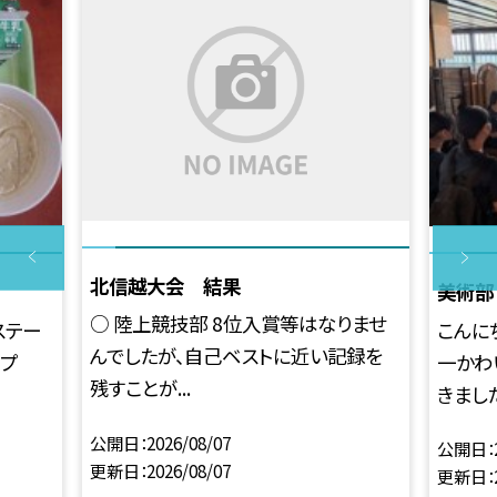
北信越大会 結果
美術部
○ 陸上競技部 8位入賞等はなりませ
ステー
こんに
んでしたが、自己ベストに近い記録を
ープ
一かわ
残すことが...
きました。
公開日
2026/08/07
公開日
更新日
2026/08/07
更新日