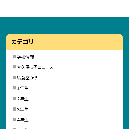
カテゴリ
学校情報
大久保っ子ニュース
給食室から
１年生
２年生
３年生
４年生