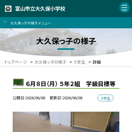
富山市立大久保小学校
大久保っ子の様子メニュー
大久保っ子の様子
トップページ
>
大久保っ子の様子
>
５年生
>
詳細
６月８日（月） ５年２組 学級目標等
公開日
2026/06/08
更新日
2026/06/08
５年生