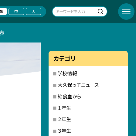
準
中
大
表
カテゴリ
学校情報
大久保っ子ニュース
給食室から
１年生
２年生
３年生