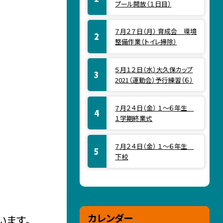
プール開放（１日目）
７月２７日（月） 育成会 環境
整備作業（トイレ掃除）
５月１２日（水）大久保カップ
2021（運動会）予行練習（６）
７月２４日（金） １～６年生
１学期終業式
７月２４日（金） １～６年生
下校
カレンダー
います。