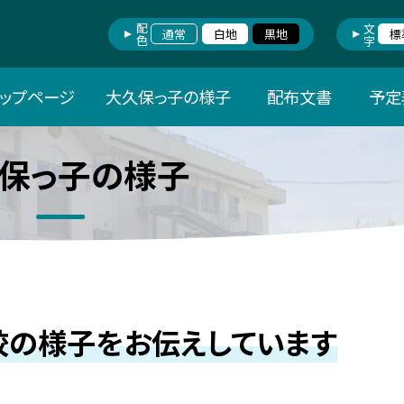
配色
文字
通常
白地
黒地
標
トップページ
大久保っ子の様子
配布文書
予定
保っ子の様子
校の様子をお伝えしています