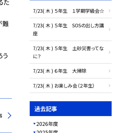
るた
7/23( 木 ) ５年生 １学期学級会☆
が難
7/23( 木 ) ５年生 SOSの出し方講
座
7/23( 木 ) ５年生 土砂災害ってな
ろう
に？
7/23( 木 ) ６年生 大掃除
7/23( 木 ) お楽しみ会（２年生）
過去記事
事
2026年度
2025年度