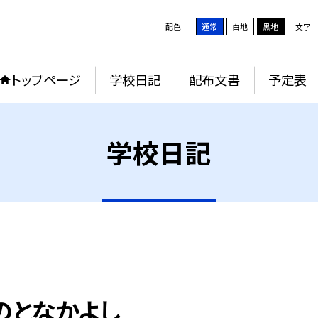
配色
通常
白地
黒地
文字
トップページ
学校日記
配布文書
予定表
学校日記
のとなかよし