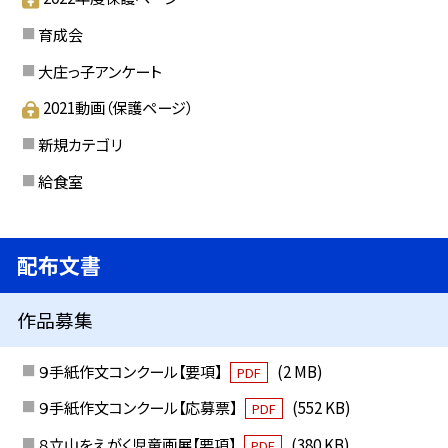
育成会
大庄っ子アンケート
2021動画（保護ページ）
新規カテゴリ
給食室
配布文書
作品募集
９手紙作文コンクール【要項】
(2 MB)
PDF
９手紙作文コンクール【応募票】
(552 KB)
PDF
８立山をえがく児童画展【要項】
(380 KB)
PDF