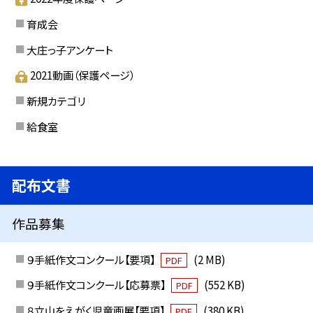
育成会
大庄っ子アンケート
2021動画（保護ページ）
新規カテゴリ
給食室
配布文書
作品募集
９手紙作文コンクール【要項】
(2 MB)
PDF
９手紙作文コンクール【応募票】
(552 KB)
PDF
８立山をえがく児童画展【要項】
(380 KB)
PDF