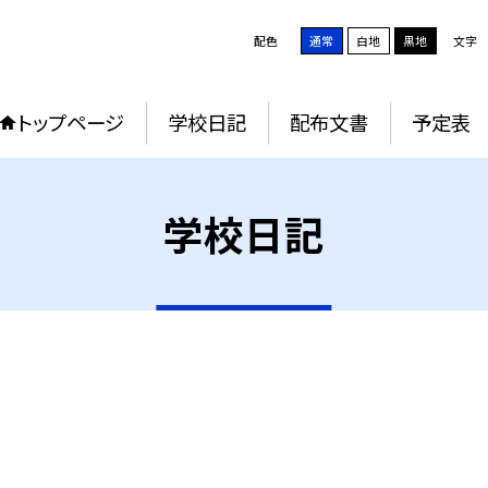
配色
通常
白地
黒地
文字
トップページ
学校日記
配布文書
予定表
学校日記